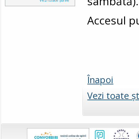
sâmbătă).
Accesul pu
Înapoi
Vezi toate şt