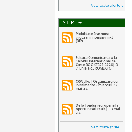
Vezi toate alertele
ŞTIRI
Mobilitate Erasmus+
program intensiv mixt
(BIP)
Editura Comunicare.ro la
Salonul Internațional de
Carte BOOKFEST 2026| 3-
7 iunie a.c., ROMEXPO
CRPtalks| Organizare de
Evenimente - miercuri 27
mai a.c.
De la fonduri europene la
oportunități reale| 13 mai
a.c.
Vezi toate ştirile