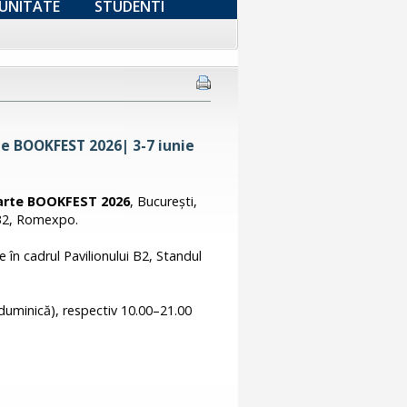
UNITATE
STUDENTI
te BOOKFEST 2026| 3-7 iunie
Carte BOOKFEST 2026
, București,
 B2, Romexpo.
e în cadrul Pavilionului B2, Standul
i duminică), respectiv 10.00–21.00