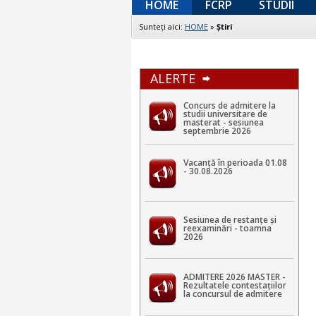
HOME
FCRP
STUDII
Sunteţi aici:
HOME
»
Ştiri
ALERTE
Concurs de admitere la
studii universitare de
masterat - sesiunea
septembrie 2026
Vacanță în perioada 01.08
- 30.08.2026
Sesiunea de restanțe și
reexaminări - toamna
2026
ADMITERE 2026 MASTER -
Rezultatele contestaţiilor
la concursul de admitere