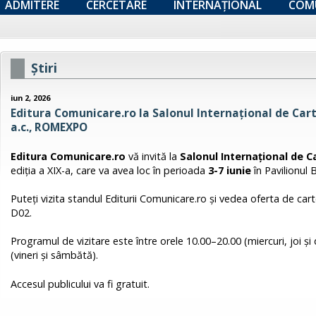
ADMITERE
CERCETARE
INTERNAȚIONAL
COM
Ştiri
iun 2, 2026
Editura Comunicare.ro la Salonul Internațional de Car
a.c., ROMEXPO
Editura Comunicare.ro
vă invită la
Salonul Internațional de 
ediţia a XIX-a, care va avea loc în perioada
3-7 iunie
în Pavilionul
Puteţi vizita standul Editurii Comunicare.ro şi vedea oferta de cart
D02.
Programul de vizitare este între orele 10.00–20.00 (miercuri, joi ș
(vineri și sâmbătă).
Accesul publicului va fi gratuit.