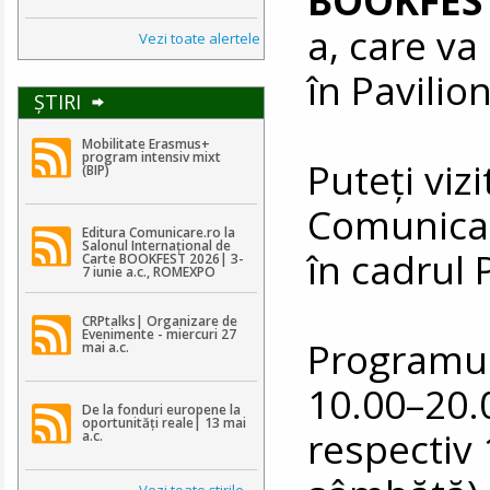
a, care va
Vezi toate alertele
în Pavili
ŞTIRI
Mobilitate Erasmus+
program intensiv mixt
Puteţi vizi
(BIP)
Comunicar
Editura Comunicare.ro la
Salonul Internațional de
în cadrul 
Carte BOOKFEST 2026| 3-
7 iunie a.c., ROMEXPO
CRPtalks| Organizare de
Evenimente - miercuri 27
Programul 
mai a.c.
10.00–20.0
De la fonduri europene la
oportunități reale| 13 mai
respectiv 
a.c.
Vezi toate ştirile