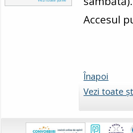
sâmbătă).
Accesul pu
Înapoi
Vezi toate şt