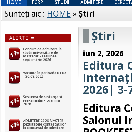
HOME
FCRP
STUDII
ADMITERE
CERCET
Sunteţi aici:
HOME
»
Ştiri
Ştiri
ALERTE
Concurs de admitere la
iun 2, 2026
studii universitare de
masterat - sesiunea
septembrie 2026
Editura 
Internaț
Vacanță în perioada 01.08
- 30.08.2026
2026| 3-
Sesiunea de restanțe și
reexaminări - toamna
Editura 
2026
Salonul I
ADMITERE 2026 MASTER -
Rezultatele contestaţiilor
BOOKFEST
la concursul de admitere