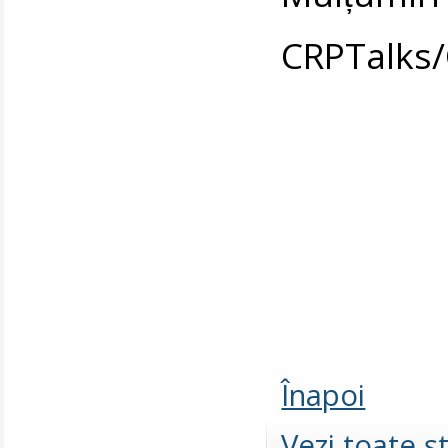
CRPTalks
Înapoi
Vezi toate şt