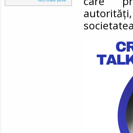
care pr
autorită
societatea 