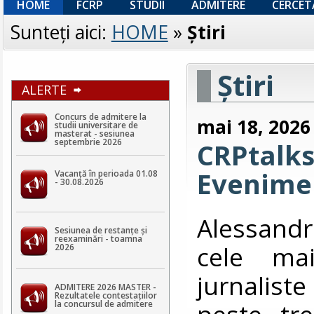
HOME
FCRP
STUDII
ADMITERE
CERCET
Sunteţi aici:
HOME
»
Ştiri
Ştiri
ALERTE
Concurs de admitere la
mai 18, 2026
studii universitare de
masterat - sesiunea
septembrie 2026
CRPtalks
Evenimen
Vacanță în perioada 01.08
- 30.08.2026
Alessandr
Sesiunea de restanțe și
reexaminări - toamna
cele mai
2026
jurnalist
ADMITERE 2026 MASTER -
Rezultatele contestaţiilor
peste tre
la concursul de admitere