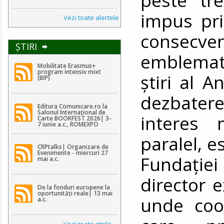
impus pri
Vezi toate alertele
consecv
ŞTIRI
emblemati
Mobilitate Erasmus+
program intensiv mixt
știri al A
(BIP)
dezbatere
Editura Comunicare.ro la
Salonul Internațional de
interes 
Carte BOOKFEST 2026| 3-
7 iunie a.c., ROMEXPO
paralel, e
CRPtalks| Organizare de
Evenimente - miercuri 27
Fundați
mai a.c.
director 
De la fonduri europene la
oportunități reale| 13 mai
unde coor
a.c.
Vezi toate ştirile