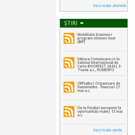
Vezi toate alertele
ŞTIRI
Mobilitate Erasmus+
program intensiv mixt
(BIP)
Editura Comunicare.ro la
Salonul Internațional de
Carte BOOKFEST 2026| 3-
7 iunie a.c., ROMEXPO
CRPtalks| Organizare de
Evenimente - miercuri 27
mai a.c.
De la fonduri europene la
oportunități reale| 13 mai
a.c.
Vezi toate ştirile