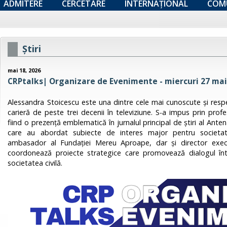
ADMITERE
CERCETARE
INTERNAȚIONAL
COM
Ştiri
mai 18, 2026
CRPtalks| Organizare de Evenimente - miercuri 27 mai 
Alessandra Stoicescu este una dintre cele mai cunoscute și resp
carieră de peste trei decenii în televiziune. S-a impus prin profe
fiind o prezență emblematică în jurnalul principal de știri al Ante
care au abordat subiecte de interes major pentru societate
ambasador al Fundației Mereu Aproape, dar și director exe
coordonează proiecte strategice care promovează dialogul într
societatea civilă.