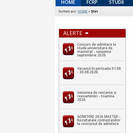
HOME
FCRP
STUDII
Sunteţi aici:
HOME
»
Ştiri
ALERTE
Concurs de admitere la
studii universitare de
masterat - sesiunea
septembrie 2026
Vacanță în perioada 01.08
- 30.08.2026
Sesiunea de restanțe și
reexaminări - toamna
2026
ADMITERE 2026 MASTER -
Rezultatele contestaţiilor
la concursul de admitere