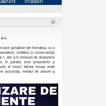
UNITATE
STUDENTI
a.c.
ectate jurnaliste din România, cu o
sionalism, echilibru și consecvență,
na 1, dar și în emisiuni de dezbatere
. În paralel, este președinte și
cutiv al Intact Media Group unde
e autorități, mediul de afaceri și