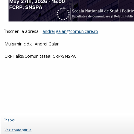
Înscrieri la adresa -
andrei.galan@comunicare.ro
Mulțumiri c.d.a. Andrei Galan
CRPTalks/ComunitateaFCRP/SNSPA
Înapoi
Vezi toate ştirile