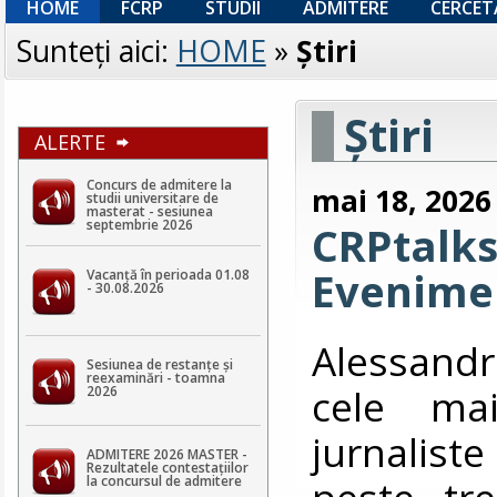
HOME
FCRP
STUDII
ADMITERE
CERCET
Sunteţi aici:
HOME
»
Ştiri
Ştiri
ALERTE
Concurs de admitere la
mai 18, 2026
studii universitare de
masterat - sesiunea
septembrie 2026
CRPtalks
Evenimen
Vacanță în perioada 01.08
- 30.08.2026
Alessandr
Sesiunea de restanțe și
reexaminări - toamna
cele mai
2026
jurnalist
ADMITERE 2026 MASTER -
Rezultatele contestaţiilor
peste tre
la concursul de admitere