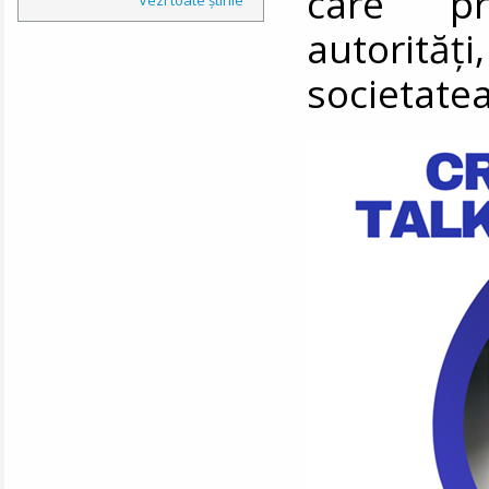
care pr
autorită
societatea 