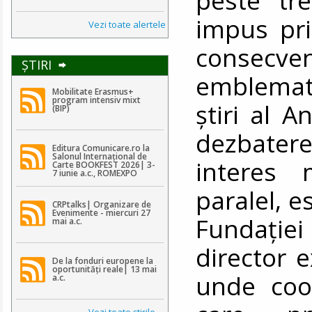
impus pri
Vezi toate alertele
consecv
ŞTIRI
emblemati
Mobilitate Erasmus+
program intensiv mixt
știri al A
(BIP)
dezbatere
Editura Comunicare.ro la
Salonul Internațional de
interes 
Carte BOOKFEST 2026| 3-
7 iunie a.c., ROMEXPO
paralel, e
CRPtalks| Organizare de
Evenimente - miercuri 27
Fundați
mai a.c.
director 
De la fonduri europene la
oportunități reale| 13 mai
unde coor
a.c.
Vezi toate ştirile