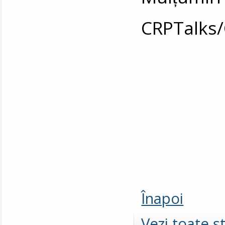
CRPTalks
Înapoi
Vezi toate şt