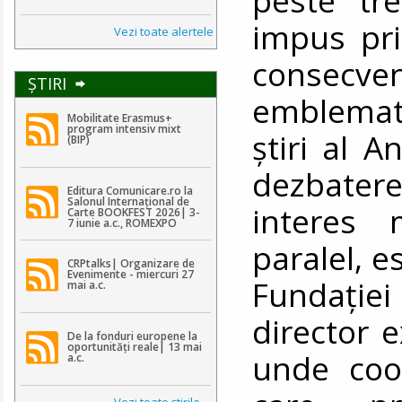
impus pri
Vezi toate alertele
consecv
ŞTIRI
emblemati
Mobilitate Erasmus+
program intensiv mixt
știri al A
(BIP)
dezbatere
Editura Comunicare.ro la
Salonul Internațional de
interes 
Carte BOOKFEST 2026| 3-
7 iunie a.c., ROMEXPO
paralel, e
CRPtalks| Organizare de
Evenimente - miercuri 27
Fundați
mai a.c.
director 
De la fonduri europene la
oportunități reale| 13 mai
unde coor
a.c.
Vezi toate ştirile