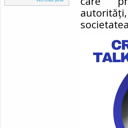
care pr
autorită
societatea 