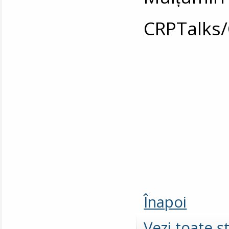
CRPTalks
Înapoi
Vezi toate şt