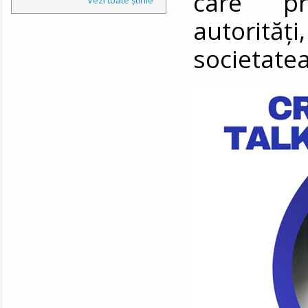
care pr
autorită
societatea 