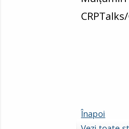
CRPTalks
Înapoi
Vezi toate şt