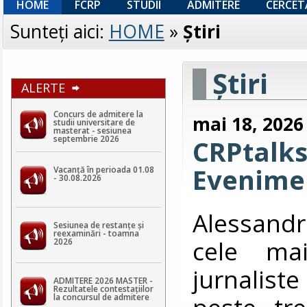
HOME
FCRP
STUDII
ADMITERE
CERCET
Sunteţi aici:
HOME
»
Ştiri
Ştiri
ALERTE
Concurs de admitere la
mai 18, 2026
studii universitare de
masterat - sesiunea
septembrie 2026
CRPtalks
Evenimen
Vacanță în perioada 01.08
- 30.08.2026
Alessandr
Sesiunea de restanțe și
reexaminări - toamna
cele mai
2026
jurnalist
ADMITERE 2026 MASTER -
Rezultatele contestaţiilor
peste tre
la concursul de admitere