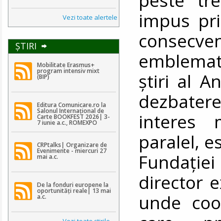
impus pri
Vezi toate alertele
consecv
ŞTIRI
emblemati
Mobilitate Erasmus+
program intensiv mixt
știri al A
(BIP)
dezbatere
Editura Comunicare.ro la
Salonul Internațional de
interes 
Carte BOOKFEST 2026| 3-
7 iunie a.c., ROMEXPO
paralel, e
CRPtalks| Organizare de
Evenimente - miercuri 27
Fundați
mai a.c.
director 
De la fonduri europene la
oportunități reale| 13 mai
unde coor
a.c.
Vezi toate ştirile