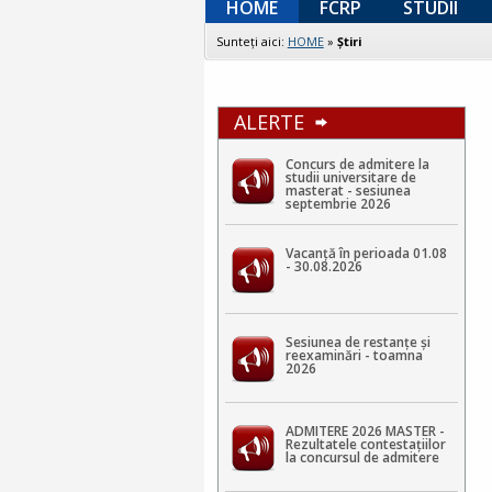
HOME
FCRP
STUDII
Sunteţi aici:
HOME
»
Ştiri
ALERTE
Concurs de admitere la
studii universitare de
masterat - sesiunea
septembrie 2026
Vacanță în perioada 01.08
- 30.08.2026
Sesiunea de restanțe și
reexaminări - toamna
2026
ADMITERE 2026 MASTER -
Rezultatele contestaţiilor
la concursul de admitere