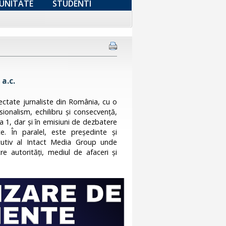
UNITATE
STUDENTI
a.c.
ectate jurnaliste din România, cu o
sionalism, echilibru și consecvență,
na 1, dar și în emisiuni de dezbatere
. În paralel, este președinte și
cutiv al Intact Media Group unde
e autorități, mediul de afaceri și