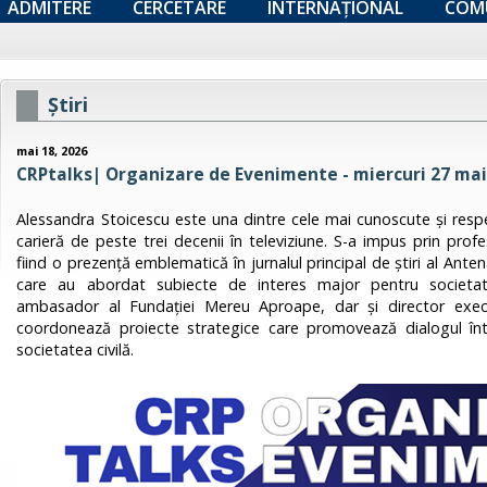
ADMITERE
CERCETARE
INTERNAȚIONAL
COM
Ştiri
mai 18, 2026
CRPtalks| Organizare de Evenimente - miercuri 27 mai 
Alessandra Stoicescu este una dintre cele mai cunoscute și resp
carieră de peste trei decenii în televiziune. S-a impus prin profe
fiind o prezență emblematică în jurnalul principal de știri al Ante
care au abordat subiecte de interes major pentru societate
ambasador al Fundației Mereu Aproape, dar și director exe
coordonează proiecte strategice care promovează dialogul într
societatea civilă.