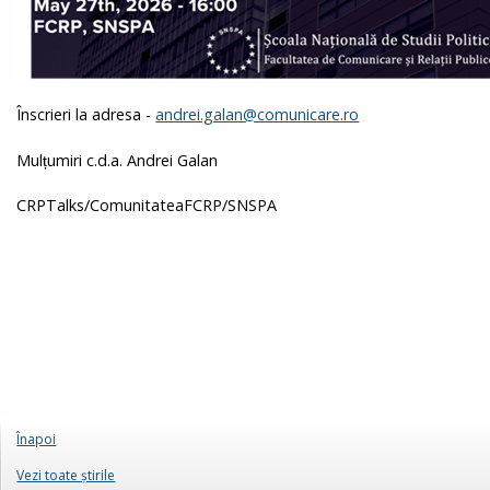
Înscrieri la adresa -
andrei.galan@comunicare.ro
Mulțumiri c.d.a. Andrei Galan
CRPTalks/ComunitateaFCRP/SNSPA
Înapoi
Vezi toate ştirile