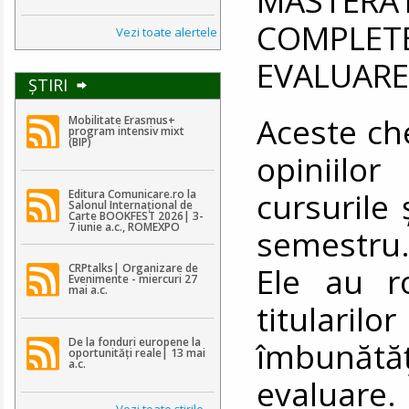
COMPLE
Vezi toate alertele
EVALUARE
ŞTIRI
Aceste ch
Mobilitate Erasmus+
program intensiv mixt
(BIP)
opiniilo
cursurile 
Editura Comunicare.ro la
Salonul Internațional de
Carte BOOKFEST 2026| 3-
7 iunie a.c., ROMEXPO
semestru
Ele au r
CRPtalks| Organizare de
Evenimente - miercuri 27
mai a.c.
titularil
De la fonduri europene la
îmbunătăț
oportunități reale| 13 mai
a.c.
evaluare.
Vezi toate ştirile