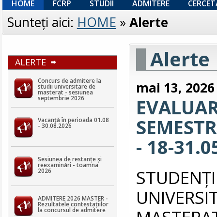
HOME
FCRP
STUDII
ADMITERE
CERCET
Sunteţi aici:
HOME
»
Alerte
Alerte
ALERTE
Concurs de admitere la
mai 13, 2026
studii universitare de
masterat - sesiunea
septembrie 2026
EVALUAR
SEMESTRI
Vacanță în perioada 01.08
- 30.08.2026
- 18-31.0
Sesiunea de restanțe și
reexaminări - toamna
STUDEN
2026
UNIVERS
ADMITERE 2026 MASTER -
Rezultatele contestaţiilor
MASTERAT 
la concursul de admitere