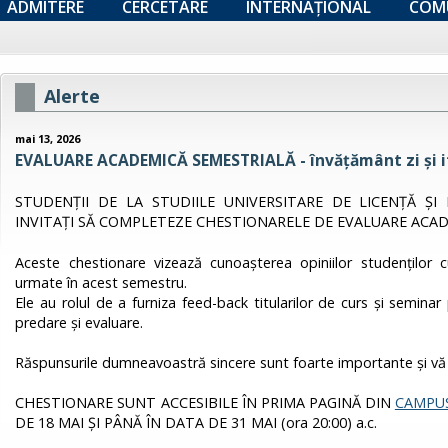
ADMITERE
CERCETARE
INTERNAȚIONAL
COM
Alerte
mai 13, 2026
EVALUARE ACADEMICĂ SEMESTRIALĂ - învățământ zi și if
STUDENȚII DE LA STUDIILE UNIVERSITARE DE LICENȚĂ ȘI 
INVITAȚI SĂ COMPLETEZE CHESTIONARELE DE EVALUARE ACAD
Aceste chestionare vizează cunoașterea opiniilor studenților cu 
urmate în acest semestru.
Ele au rolul de a furniza feed-back titularilor de curs și semina
predare și evaluare.
Răspunsurile dumneavoastră sincere sunt foarte importante și vă
CHESTIONARE SUNT ACCESIBILE ÎN PRIMA PAGINĂ DIN
CAMPUS
DE 18 MAI ȘI PÂNĂ ÎN DATA DE 31 MAI (ora 20:00) a.c.