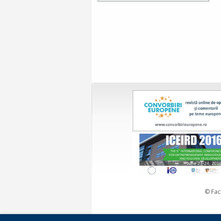
© Fac