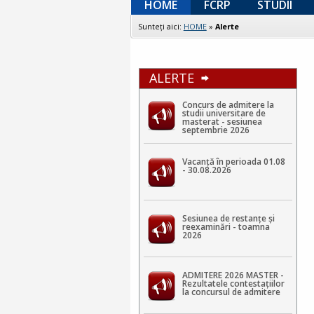
HOME
FCRP
STUDII
Sunteţi aici:
HOME
»
Alerte
ALERTE
Concurs de admitere la
studii universitare de
masterat - sesiunea
septembrie 2026
Vacanță în perioada 01.08
- 30.08.2026
Sesiunea de restanțe și
reexaminări - toamna
2026
ADMITERE 2026 MASTER -
Rezultatele contestaţiilor
la concursul de admitere