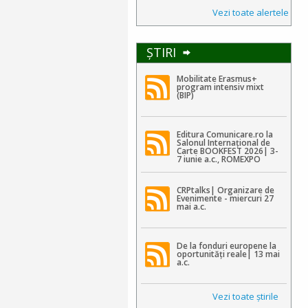
Vezi toate alertele
ŞTIRI
Mobilitate Erasmus+
program intensiv mixt
(BIP)
Editura Comunicare.ro la
Salonul Internațional de
Carte BOOKFEST 2026| 3-
7 iunie a.c., ROMEXPO
CRPtalks| Organizare de
Evenimente - miercuri 27
mai a.c.
De la fonduri europene la
oportunități reale| 13 mai
a.c.
Vezi toate ştirile