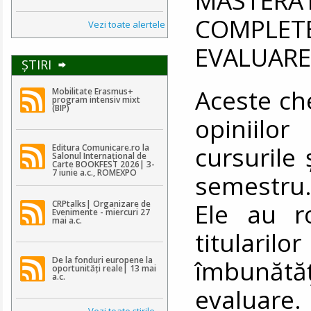
COMPLE
Vezi toate alertele
EVALUARE
ŞTIRI
Aceste ch
Mobilitate Erasmus+
program intensiv mixt
(BIP)
opiniilo
cursurile 
Editura Comunicare.ro la
Salonul Internațional de
Carte BOOKFEST 2026| 3-
7 iunie a.c., ROMEXPO
semestru
Ele au r
CRPtalks| Organizare de
Evenimente - miercuri 27
mai a.c.
titularil
De la fonduri europene la
îmbunătăț
oportunități reale| 13 mai
a.c.
evaluare.
Vezi toate ştirile