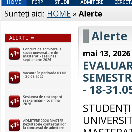
HOME
FCRP
STUDII
ADMITERE
CERCET
Sunteţi aici:
HOME
»
Alerte
Alerte
ALERTE
Concurs de admitere la
mai 13, 2026
studii universitare de
masterat - sesiunea
septembrie 2026
EVALUAR
SEMESTRI
Vacanță în perioada 01.08
- 30.08.2026
- 18-31.0
Sesiunea de restanțe și
reexaminări - toamna
STUDEN
2026
UNIVERS
ADMITERE 2026 MASTER -
Rezultatele contestaţiilor
MASTERAT 
la concursul de admitere