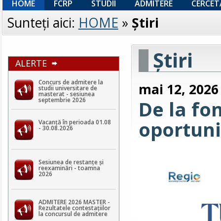
HOME
FCRP
STUDII
ADMITERE
CERCET
Sunteţi aici:
HOME
»
Ştiri
Ştiri
ALERTE
Concurs de admitere la
mai 12, 2026
studii universitare de
masterat - sesiunea
septembrie 2026
De la fo
oportuni
Vacanță în perioada 01.08
- 30.08.2026
Sesiunea de restanțe și
reexaminări - toamna
2026
ADMITERE 2026 MASTER -
Rezultatele contestaţiilor
la concursul de admitere