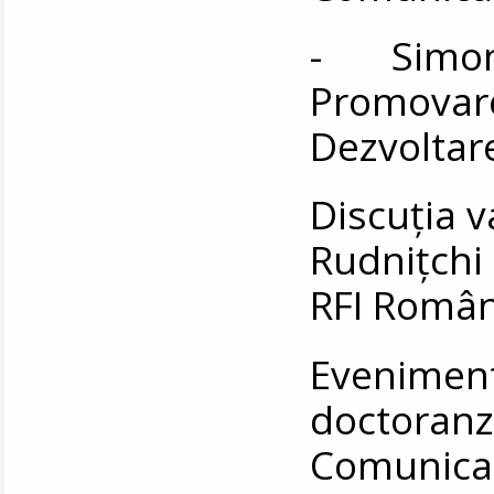
- Simona
Promovare
Dezvoltare
Discuția 
Rudnițchi 
RFI Român
Eveniment
doctoran
Comunic