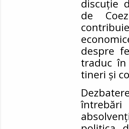
discuție 
de Coez
contribu
economice,
despre fe
traduc în
tineri și 
Dezbater
întrebări
absolven
politica 