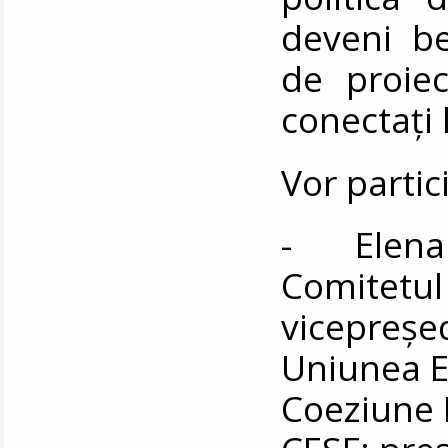
deveni ben
de proie
conectați 
Vor partic
- Elena 
Comitetul
vicepreșed
Uniunea E
Coeziune 