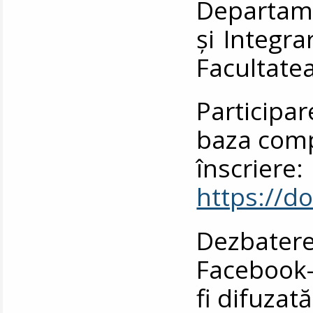
Departame
și Integr
Facultatea
Participar
baza comp
înscriere:
https://
Dezbater
Facebook-u
fi difuzată