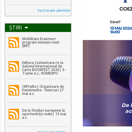
Vezi toate alertele
ŞTIRI
Mobilitate Erasmus+
program intensiv mixt
(BIP)
Editura Comunicare.ro la
Salonul Internațional de
Carte BOOKFEST 2026| 3-
7 iunie a.c., ROMEXPO
CRPtalks| Organizare de
Evenimente - miercuri 27
mai a.c.
De la fonduri europene la
oportunități reale| 13 mai
a.c.
Vezi toate ştirile