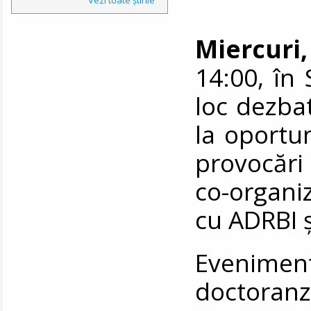
Miercuri,
14:00, în 
loc dezba
la oportun
provocări
co-organ
cu ADRBI 
Eveniment
doctoran