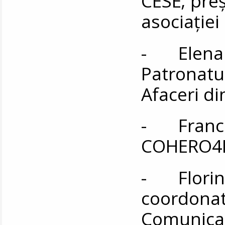
CESE; preş
asociaţiei
- Elena 
Patronatul
Afaceri d
- Frances
COHERO4E
- Florin Z
coordonat
Comunicar