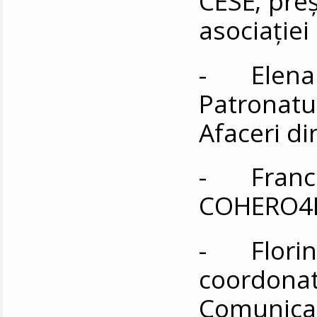
CESE; preş
asociaţiei
- Elena 
Patronatul
Afaceri d
- Frances
COHERO4E
- Florin Z
coordonat
Comunicar