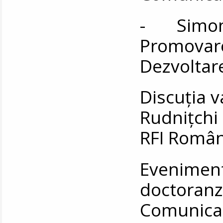
- Simona
Promovare
Dezvoltare
Discuția 
Rudnițchi 
RFI Român
Eveniment
doctoran
Comunic