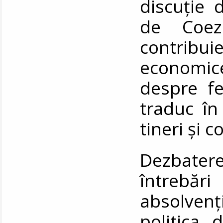
discuție 
de Coez
contribu
economice,
despre fe
traduc în
tineri și 
Dezbater
întrebări
absolven
politica 