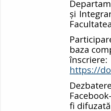
Departame
și Integr
Facultatea
Participar
baza comp
înscriere:
https://
Dezbater
Facebook-u
fi difuzată