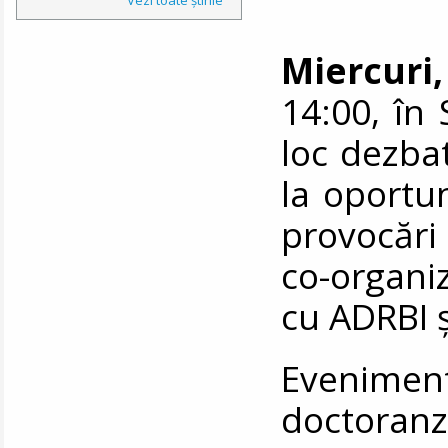
Miercuri,
14:00, în 
loc dezba
la oportun
provocări
co-organ
cu ADRBI 
Eveniment
doctoran