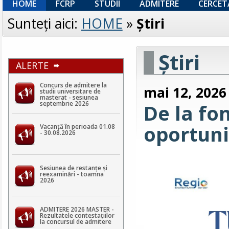
HOME
FCRP
STUDII
ADMITERE
CERCET
Sunteţi aici:
HOME
»
Ştiri
Ştiri
ALERTE
Concurs de admitere la
mai 12, 2026
studii universitare de
masterat - sesiunea
septembrie 2026
De la fo
oportuni
Vacanță în perioada 01.08
- 30.08.2026
Sesiunea de restanțe și
reexaminări - toamna
2026
ADMITERE 2026 MASTER -
Rezultatele contestaţiilor
la concursul de admitere