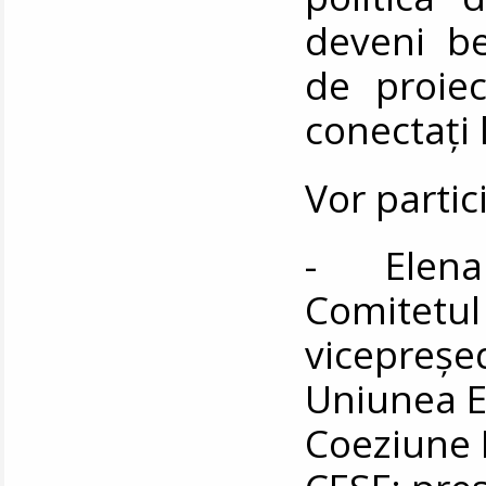
deveni ben
de proie
conectați 
Vor partic
- Elena 
Comitetul
vicepreșed
Uniunea E
Coeziune 