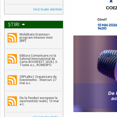
Vezi toate alertele
ŞTIRI
Mobilitate Erasmus+
program intensiv mixt
(BIP)
Editura Comunicare.ro la
Salonul Internațional de
Carte BOOKFEST 2026| 3-
7 iunie a.c., ROMEXPO
CRPtalks| Organizare de
Evenimente - miercuri 27
mai a.c.
De la fonduri europene la
oportunități reale| 13 mai
a.c.
Vezi toate ştirile