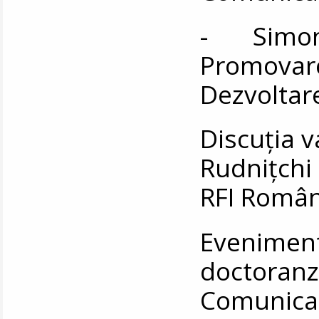
- Simona
Promovare
Dezvoltare
Discuția 
Rudnițchi 
RFI Român
Eveniment
doctoran
Comunic