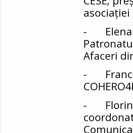
CESE; preş
asociaţiei
- Elena 
Patronatul
Afaceri d
- Frances
COHERO4E
- Florin Z
coordonat
Comunicar