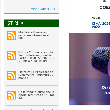
Vezi toate alertele
ŞTIRI
Mobilitate Erasmus+
program intensiv mixt
(BIP)
Editura Comunicare.ro la
Salonul Internațional de
Carte BOOKFEST 2026| 3-
7 iunie a.c., ROMEXPO
CRPtalks| Organizare de
Evenimente - miercuri 27
mai a.c.
De la fonduri europene la
oportunități reale| 13 mai
a.c.
Vezi toate ştirile