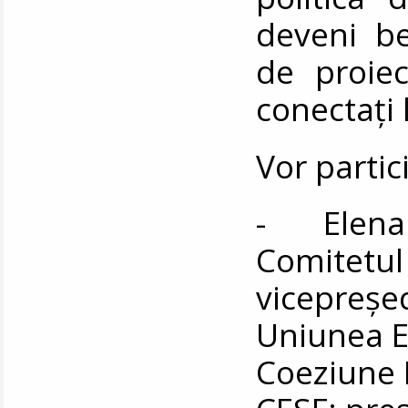
deveni ben
de proie
conectați 
Vor partic
- Elena 
Comitetul
vicepreșed
Uniunea E
Coeziune 