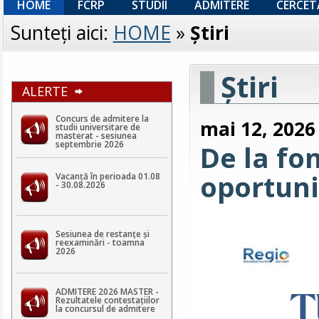
HOME
FCRP
STUDII
ADMITERE
CERCET
Sunteţi aici:
HOME
»
Ştiri
Ştiri
ALERTE
Concurs de admitere la
mai 12, 2026
studii universitare de
masterat - sesiunea
septembrie 2026
De la fo
oportuni
Vacanță în perioada 01.08
- 30.08.2026
Sesiunea de restanțe și
reexaminări - toamna
2026
ADMITERE 2026 MASTER -
Rezultatele contestaţiilor
la concursul de admitere