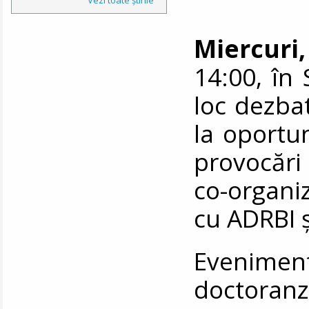
Miercuri,
14:00, în 
loc dezba
la oportun
provocări
co-organ
cu ADRBI 
Eveniment
doctoran