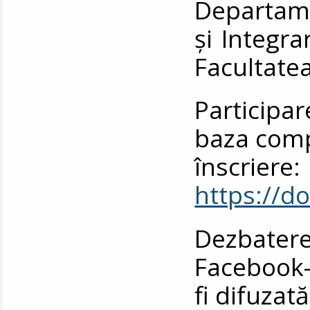
Departame
și Integr
Facultatea
Participar
baza comp
înscriere:
https://
Dezbater
Facebook-u
fi difuzată