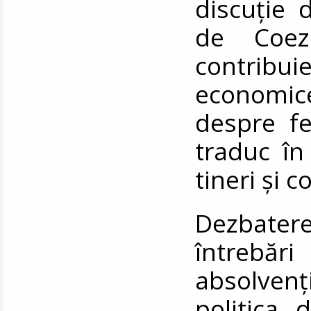
discuție 
de Coez
contribu
economice,
despre fe
traduc în
tineri și 
Dezbater
întrebări
absolven
politica 