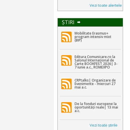
Vezi toate alertele
ŞTIRI
Mobilitate Erasmus+
program intensiv mixt
(BIP)
Editura Comunicare.ro la
Salonul Internațional de
Carte BOOKFEST 2026| 3-
7 iunie a.c., ROMEXPO
CRPtalks| Organizare de
Evenimente - miercuri 27
mai a.c.
De la fonduri europene la
oportunități reale| 13 mai
a.c.
Vezi toate ştirile