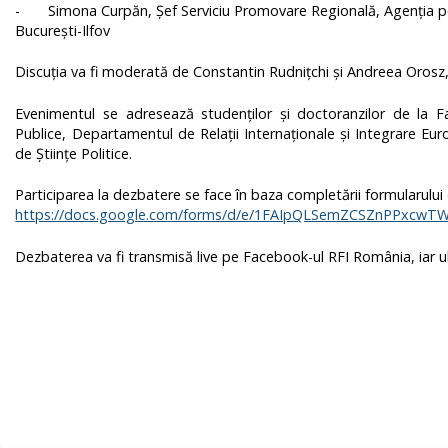
- Simona Curpăn, Șef Serviciu Promovare Regională, Agenția p
București-Ilfov
Discuția va fi moderată de Constantin Rudnițchi și Andreea Orosz, 
Evenimentul se adresează studenților și doctoranzilor de la F
Publice, Departamentul de Relații Internaționale și Integrare Eu
de Științe Politice.
Participarea la dezbatere se face în baza completării formularului 
https://docs.google.com/forms/d/e/1FAIpQLSemZCSZnPPxcw
Dezbaterea va fi transmisă live pe Facebook-ul RFI România, iar ulte