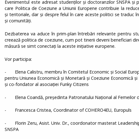
Evenimentul este adresat studenților și doctoranzilor SNSPA și 
care Politica de Coeziune a Uniunii Europene contribuie la reduc
și teritoriale, dar și despre felul în care aceste politici se traduc 
și comunități.
Dezbaterea va aduce în prim-plan întrebări relevante pentru stud
creează politica de coeziune, cum pot tinerii deveni beneficiari direc
măsură se simt conectați la aceste inițiative europene.
Vor participa:
- Elena Calistru, membru în Comitetul Economic și Social Europe
pentru Uniunea Economică și Monetară și Coeziune Economică și S
şi co-fondator al asociaţiei Funky Citizens
- Elena Coandă, președinta Patronatului Național al Femeilor 
- Francesca Cristea, Coordinator of COHERO4EU, Europuls
- Florin Zeru, Asist. Univ. Dr., coordonator masterat Leadership
SNSPA