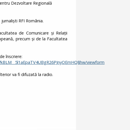
entru Dezvoltare Regională
jurnaliști RFI România.
acultatea de Comunicare și Relații
ropeană, precum și de la Facultatea
de înscriere:
TWkBLM__5l1aEpaTV4UBgR26PJnyOEmHQ8hw/viewform
rior va fi difuzată la radio.