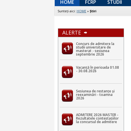
HOME
FCRP
STUDII
Sunteţi aici:
HOME
»
Ştiri
ALERTE
Concurs de admitere la
studii universitare de
masterat - sesiunea
septembrie 2026
Vacanță în perioada 01.08
- 30.08.2026
Sesiunea de restanțe și
reexaminări - toamna
2026
ADMITERE 2026 MASTER -
Rezultatele contestaţiilor
la concursul de admitere