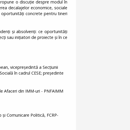
propune o discuție despre modul în
erea decalajelor economice, sociale
în oportunități concrete pentru tineri
enți și absolvenți: ce oportunități
ți sau inițiatori de proiecte și în ce
an, vicepreședintă a Secțiunii
ocială în cadrul CESE; preşedinte
de Afaceri din IMM-uri - PNFAIMM
 și Comunicare Politică, FCRP-