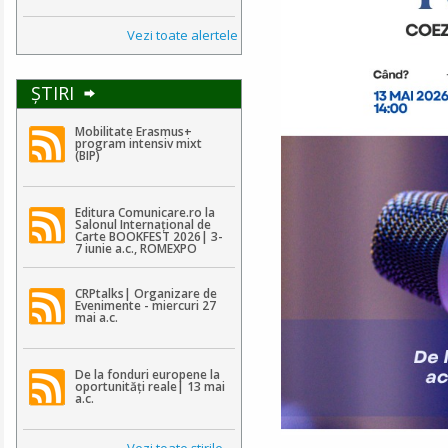
Vezi toate alertele
ŞTIRI
Mobilitate Erasmus+
program intensiv mixt
(BIP)
Editura Comunicare.ro la
Salonul Internațional de
Carte BOOKFEST 2026| 3-
7 iunie a.c., ROMEXPO
CRPtalks| Organizare de
Evenimente - miercuri 27
mai a.c.
De la fonduri europene la
oportunități reale| 13 mai
a.c.
Vezi toate ştirile