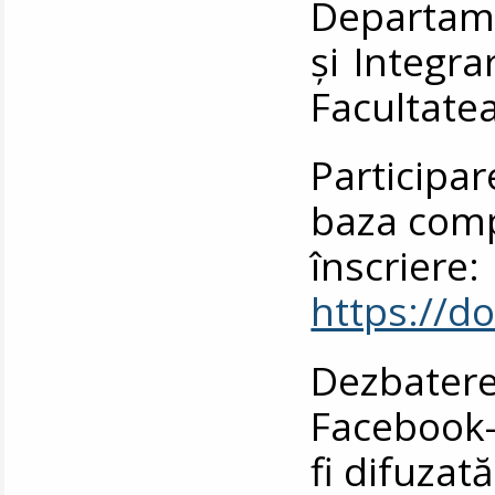
Departame
și Integr
Facultatea
Participar
baza comp
înscriere:
https://
Dezbater
Facebook-u
fi difuzată