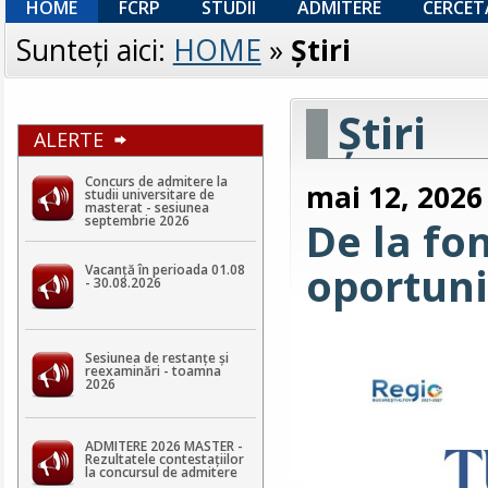
HOME
FCRP
STUDII
ADMITERE
CERCET
Sunteţi aici:
HOME
»
Ştiri
Ştiri
ALERTE
Concurs de admitere la
mai 12, 2026
studii universitare de
masterat - sesiunea
septembrie 2026
De la fo
oportuni
Vacanță în perioada 01.08
- 30.08.2026
Sesiunea de restanțe și
reexaminări - toamna
2026
ADMITERE 2026 MASTER -
Rezultatele contestaţiilor
la concursul de admitere