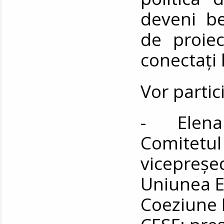
deveni ben
de proie
conectați 
Vor partic
- Elena 
Comitetul
vicepreșed
Uniunea E
Coeziune 