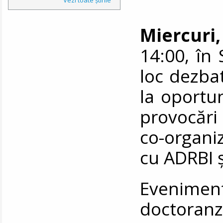
Miercuri,
14:00, în 
loc dezba
la oportun
provocări
co-organ
cu ADRBI 
Eveniment
doctoran