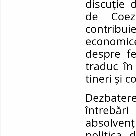
discuție 
de Coez
contribu
economice,
despre fe
traduc în
tineri și 
Dezbater
întrebări
absolven
politica 