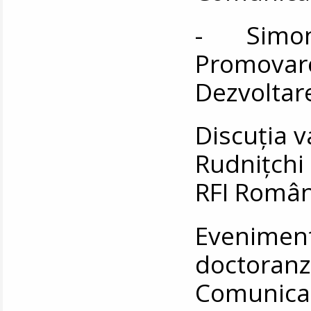
- Simona
Promovare
Dezvoltare
Discuția 
Rudnițchi 
RFI Român
Eveniment
doctoran
Comunic