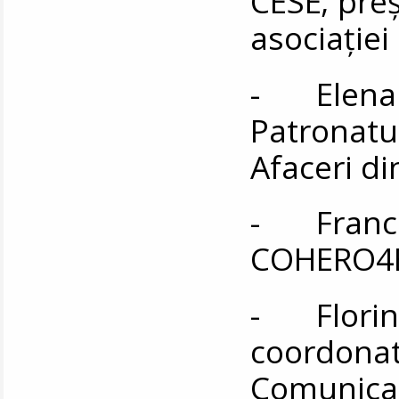
CESE; preş
asociaţiei
- Elena 
Patronatul
Afaceri d
- Frances
COHERO4E
- Florin Z
coordonat
Comunicar