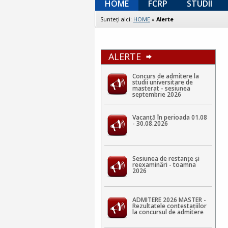
HOME
FCRP
STUDII
Sunteţi aici:
HOME
»
Alerte
ALERTE
Concurs de admitere la
studii universitare de
masterat - sesiunea
septembrie 2026
Vacanță în perioada 01.08
- 30.08.2026
Sesiunea de restanțe și
reexaminări - toamna
2026
ADMITERE 2026 MASTER -
Rezultatele contestaţiilor
la concursul de admitere