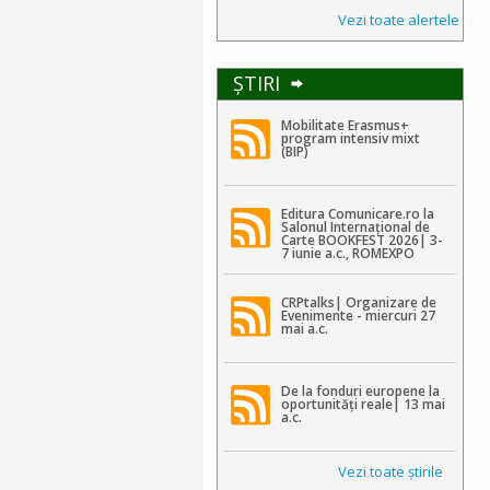
Vezi toate alertele
ŞTIRI
Mobilitate Erasmus+
program intensiv mixt
(BIP)
Editura Comunicare.ro la
Salonul Internațional de
Carte BOOKFEST 2026| 3-
7 iunie a.c., ROMEXPO
CRPtalks| Organizare de
Evenimente - miercuri 27
mai a.c.
De la fonduri europene la
oportunități reale| 13 mai
a.c.
Vezi toate ştirile