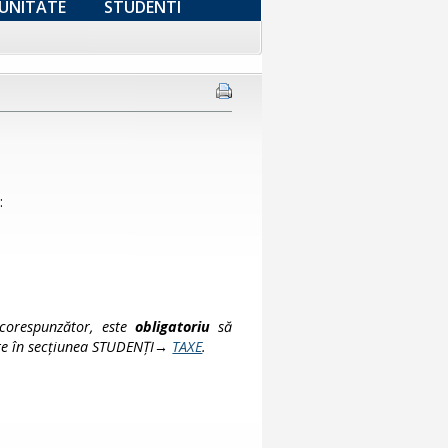
UNITATE
STUDENTI
:
 corespunzător, este
obligatoriu
să
te
în secțiunea STUDENȚI→
TAXE
.