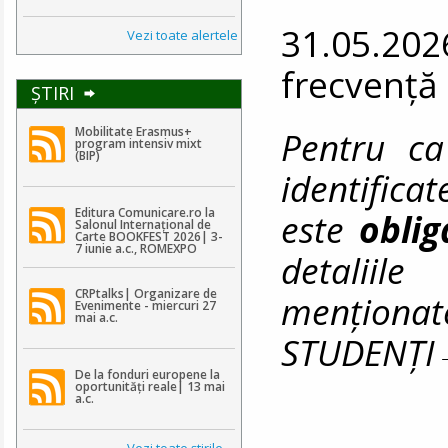
31.05.202
Vezi toate alertele
frecvență
ŞTIRI
Pentru ca
Mobilitate Erasmus+
program intensiv mixt
(BIP)
identifica
Editura Comunicare.ro la
este
obli
Salonul Internațional de
Carte BOOKFEST 2026| 3-
7 iunie a.c., ROMEXPO
detaliile
CRPtalks| Organizare de
menționat
Evenimente - miercuri 27
mai a.c.
STUDENȚ
De la fonduri europene la
oportunități reale| 13 mai
a.c.
Vezi toate ştirile