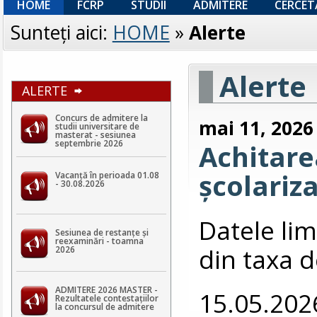
HOME
FCRP
STUDII
ADMITERE
CERCET
Sunteţi aici:
HOME
»
Alerte
Alerte
ALERTE
Concurs de admitere la
mai 11, 2026
studii universitare de
masterat - sesiunea
septembrie 2026
Achitarea
școlariz
Vacanță în perioada 01.08
- 30.08.2026
Datele lim
Sesiunea de restanțe și
reexaminări - toamna
din taxa d
2026
ADMITERE 2026 MASTER -
15.05.202
Rezultatele contestaţiilor
la concursul de admitere