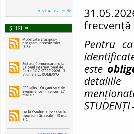
31.05.202
Vezi toate alertele
frecvență
ŞTIRI
Pentru ca
Mobilitate Erasmus+
program intensiv mixt
(BIP)
identifica
Editura Comunicare.ro la
este
obli
Salonul Internațional de
Carte BOOKFEST 2026| 3-
7 iunie a.c., ROMEXPO
detaliile
CRPtalks| Organizare de
menționat
Evenimente - miercuri 27
mai a.c.
STUDENȚ
De la fonduri europene la
oportunități reale| 13 mai
a.c.
Vezi toate ştirile