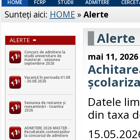
HOME
FCRP
STUDII
ADMITERE
CERCET
Sunteţi aici:
HOME
»
Alerte
Alerte
ALERTE
Concurs de admitere la
mai 11, 2026
studii universitare de
masterat - sesiunea
septembrie 2026
Achitarea
școlariz
Vacanță în perioada 01.08
- 30.08.2026
Datele lim
Sesiunea de restanțe și
reexaminări - toamna
din taxa d
2026
ADMITERE 2026 MASTER -
15.05.202
Rezultatele contestaţiilor
la concursul de admitere