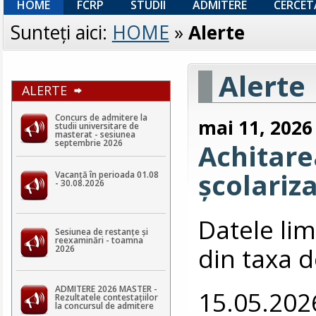
HOME
FCRP
STUDII
ADMITERE
CERCET
Sunteţi aici:
HOME
»
Alerte
Alerte
ALERTE
Concurs de admitere la
mai 11, 2026
studii universitare de
masterat - sesiunea
septembrie 2026
Achitarea
școlariz
Vacanță în perioada 01.08
- 30.08.2026
Datele lim
Sesiunea de restanțe și
reexaminări - toamna
din taxa d
2026
ADMITERE 2026 MASTER -
15.05.202
Rezultatele contestaţiilor
la concursul de admitere