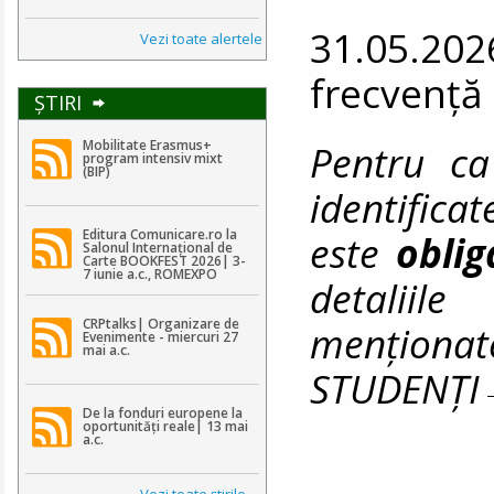
31.05.202
Vezi toate alertele
frecvență
ŞTIRI
Pentru ca
Mobilitate Erasmus+
program intensiv mixt
(BIP)
identifica
Editura Comunicare.ro la
este
obli
Salonul Internațional de
Carte BOOKFEST 2026| 3-
7 iunie a.c., ROMEXPO
detaliile
CRPtalks| Organizare de
menționat
Evenimente - miercuri 27
mai a.c.
STUDENȚ
De la fonduri europene la
oportunități reale| 13 mai
a.c.
Vezi toate ştirile