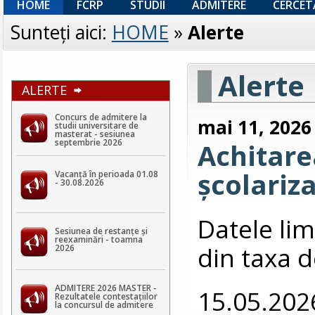
HOME
FCRP
STUDII
ADMITERE
CERCET
Sunteţi aici:
HOME
»
Alerte
Alerte
ALERTE
Concurs de admitere la
mai 11, 2026
studii universitare de
masterat - sesiunea
septembrie 2026
Achitarea
școlariz
Vacanță în perioada 01.08
- 30.08.2026
Datele lim
Sesiunea de restanțe și
reexaminări - toamna
din taxa d
2026
ADMITERE 2026 MASTER -
15.05.202
Rezultatele contestaţiilor
la concursul de admitere