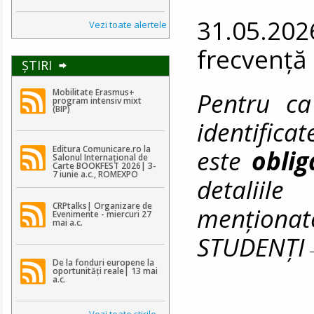
31.05.202
Vezi toate alertele
frecvență
ŞTIRI
Pentru ca
Mobilitate Erasmus+
program intensiv mixt
(BIP)
identifica
Editura Comunicare.ro la
este
obli
Salonul Internațional de
Carte BOOKFEST 2026| 3-
7 iunie a.c., ROMEXPO
detaliile
CRPtalks| Organizare de
menționat
Evenimente - miercuri 27
mai a.c.
STUDENȚ
De la fonduri europene la
oportunități reale| 13 mai
a.c.
Vezi toate ştirile