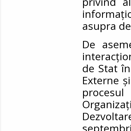
privind a
informați
asupra de
De asemen
interacțio
de Stat în
Externe ș
procesul
Organiz
Dezvolt
septembr