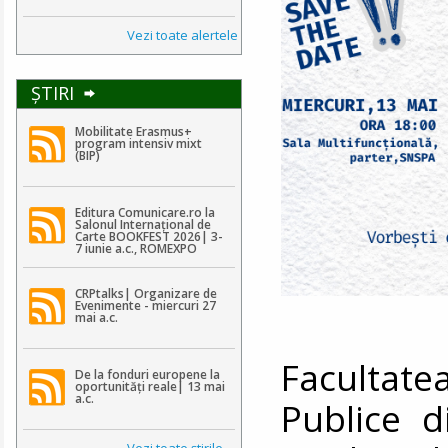
Vezi toate alertele
ŞTIRI
Mobilitate Erasmus+
program intensiv mixt
(BIP)
Editura Comunicare.ro la
Salonul Internațional de
Carte BOOKFEST 2026| 3-
7 iunie a.c., ROMEXPO
CRPtalks| Organizare de
Evenimente - miercuri 27
mai a.c.
Facultat
De la fonduri europene la
oportunități reale| 13 mai
a.c.
Publice d
Vezi toate ştirile