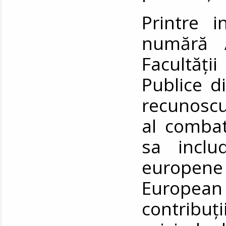
Printre in
numără A
Facultăț
Publice d
recunoscu
al combate
sa includ
europen
European 
contribuți