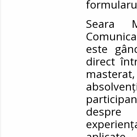
formularul
Seara Ma
Comunicar
este gân
direct în
masterat
absolvenț
participan
despre 
experien
aplicate