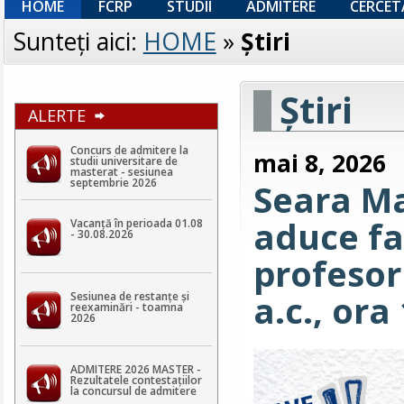
HOME
FCRP
STUDII
ADMITERE
CERCET
Sunteţi aici:
HOME
»
Ştiri
Ştiri
ALERTE
Concurs de admitere la
mai 8, 2026
studii universitare de
masterat - sesiunea
septembrie 2026
Seara Ma
aduce fa
Vacanță în perioada 01.08
- 30.08.2026
profesor
a.c., ora
Sesiunea de restanțe și
reexaminări - toamna
2026
ADMITERE 2026 MASTER -
Rezultatele contestaţiilor
la concursul de admitere