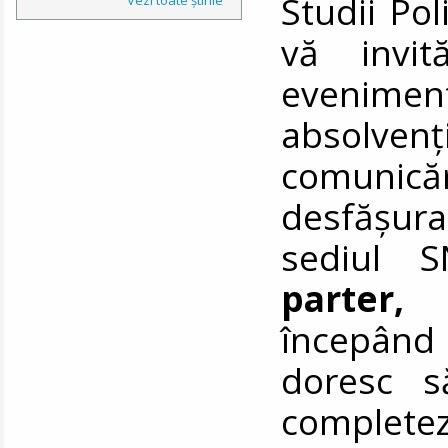
Studii Pol
vă invit
evenimen
absolven
comunic
desfășu
sediul S
parter, 
începând
doresc s
comple