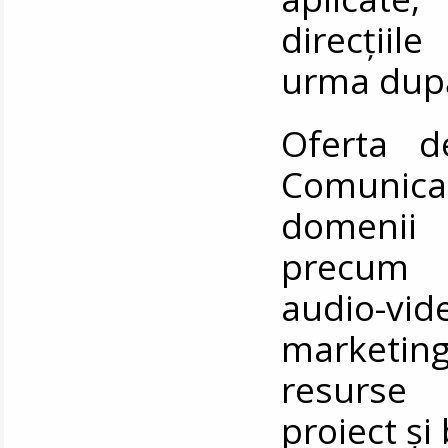
direcțiil
urma după 
Oferta d
Comunicar
domenii 
precum r
audio-vide
marketing
resurse
proiect ș