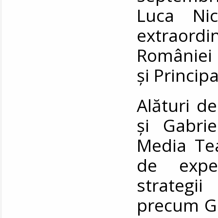
Luca Ni
extraord
României 
și Princip
Alături de 
și Gabri
Media Tea
de expe
strategi
precum Go