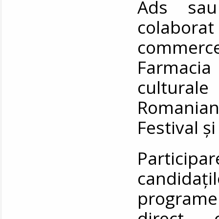
Ads sau
colaborat
commerc
Farmacia
cultura
Romania
Festival ș
Partici
candidați
programel
direct 