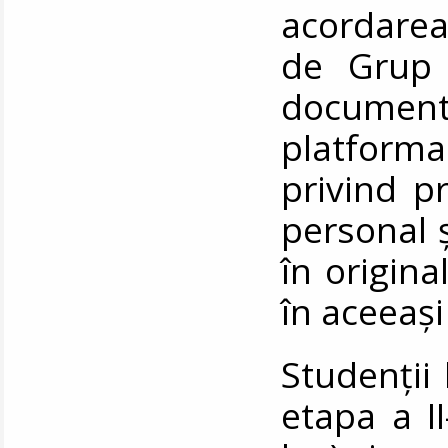
acordarea
de Grup 
document
platforma
privind p
personal ș
în origina
în aceeaș
Studenții 
etapa a II