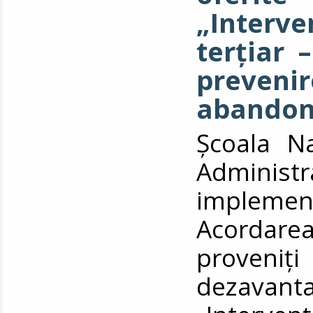
„Interve
terțiar 
preve
abandonu
Școala Na
Administ
impleme
Acordarea
proveni
dezavanta