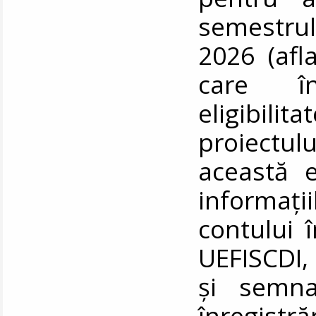
semestrul
2026 (afla
care în
eligibil
proiectulu
această e
informați
contului 
UEFISCDI, 
și semna
înregist