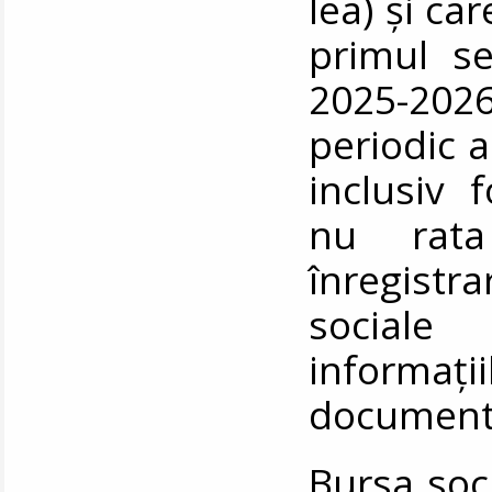
lea) și ca
primul se
2025-202
periodic a
inclusiv 
nu rata
înregist
sociale
informați
documente
Bursa soci