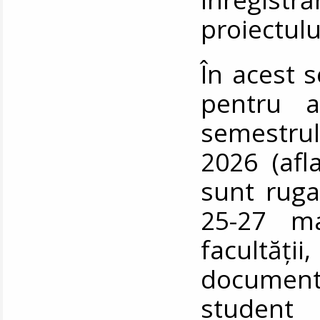
proiectulu
În acest s
pentru a
semestrul
2026 (afl
sunt ruga
25-27 ma
facultăți
documente
student