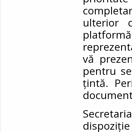
completa
ulterior 
platformă 
reprezent
vă prezent
pentru se
țintă. Pe
documente
Secretariat
dispoziție