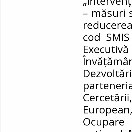
„Intervenț
– măsuri 
reducere
cod SMIS 
Execut
Învățămân
Dezvoltăr
parteneri
Cercetării
European,
Ocupare 