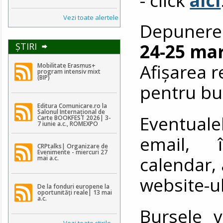
Vezi toate alertele
Depunerea
24-25 mar
ŞTIRI
Afișarea r
Mobilitate Erasmus+
program intensiv mixt
(BIP)
pentru bu
Editura Comunicare.ro la
Salonul Internațional de
Eventualel
Carte BOOKFEST 2026| 3-
7 iunie a.c., ROMEXPO
email, 
CRPtalks| Organizare de
Evenimente - miercuri 27
calendar,
mai a.c.
website-u
De la fonduri europene la
oportunități reale| 13 mai
a.c.
Bursele v
Vezi toate ştirile