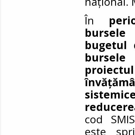
național. 
În
peri
bursele
bugetul 
bursele
proiectu
învățăm
sistemi
reducere
cod SMIS
este spri