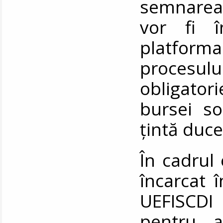
semnarea 
vor fi î
platform
procesu
obligator
bursei so
țintă duce
În cadrul 
încarcat 
UEFISCDI 
pentru a