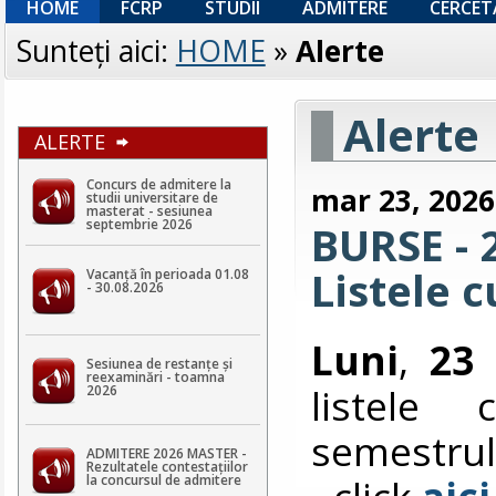
HOME
FCRP
STUDII
ADMITERE
CERCET
Sunteţi aici:
HOME
»
Alerte
Alerte
ALERTE
Concurs de admitere la
mar 23, 2026
studii universitare de
masterat - sesiunea
septembrie 2026
BURSE - 2
Listele c
Vacanță în perioada 01.08
- 30.08.2026
Luni
,
23 
Sesiunea de restanțe și
reexaminări - toamna
listele
2026
semestrul 
ADMITERE 2026 MASTER -
Rezultatele contestaţiilor
- click
aici
la concursul de admitere