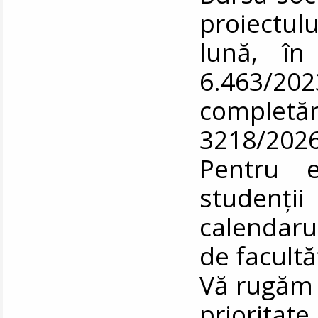
proiectulu
lună, în
6.463/2
completă
3218/2026
Pentru e
studenți
calendaru
de facultăț
Vă rugăm s
priorita