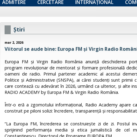
ADMITERE
CERCETARE
INTERNAȚIONAL
COM
Ştiri
mar 2, 2026
Viitorul se aude bine: Europa FM și Virgin Radio Rom
Europa FM și Virgin Radio România anunță deschiderea po
program revoluționar de mentorat și formare profesională dedicat 
oameni de radio. Primul partener academic al acestui demers
Politice și Administrative (SNSPA), ai cărei studenți sunt primii
care contează cu adevărat în 2026, urmând ca ulterior, și alte insti
RADIO ACADEMY by Europa FM & Virgin Radio România.
Într-o eră a zgomotului informațional, Radio Academy apare ca un 
construit pe piloni solizi: încredere, transparență și responsabilitat
“La Europa FM, încrederea se construiește zi de zi. Postul inv
sprijinind performanța media și etica jurnalistică de cel m
Constantinescu, Directorul de Programe EUROPA FM.