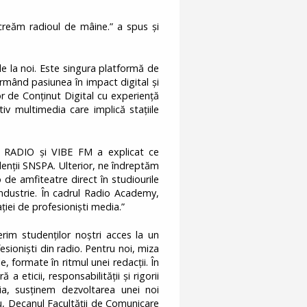
creăm radioul de mâine.” a spus și
 la noi. Este singura platformă de
rmând pasiunea în impact digital și
r de Conținut Digital cu experiență
iv multimedia care implică stațiile
 RADIO și VIBE FM a explicat ce
nții SNSPA. Ulterior, ne îndreptăm
lo de amfiteatre direct în studiourile
industrie. În cadrul Radio Academy,
iei de profesioniști media.”
m studenților noștri acces la un
fesioniști din radio. Pentru noi, miza
 formate în ritmul unei redacții. În
 eticii, responsabilității și rigorii
a, susținem dezvoltarea unei noi
nu, Decanul Facultății de Comunicare