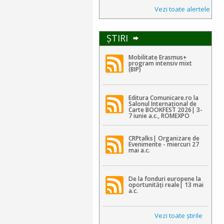
Vezi toate alertele
ŞTIRI
Mobilitate Erasmus+
program intensiv mixt
(BIP)
Editura Comunicare.ro la
Salonul Internațional de
Carte BOOKFEST 2026| 3-
7 iunie a.c., ROMEXPO
CRPtalks| Organizare de
Evenimente - miercuri 27
mai a.c.
De la fonduri europene la
oportunități reale| 13 mai
a.c.
Vezi toate ştirile