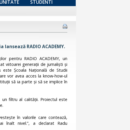
UNITATE
STUDENTI
ânia lansează RADIO ACADEMY.
rților pentru RADIO ACADEMY, un
viitoarei generații de jurnaliști și
 este Școala Națională de Studii
 care vor avea acces la know-how-ul
tuții să ia parte și să se implice în
filtru al calității. Proiectul este
e.
estește în valorile care contează,
ai înalt nivel.”, a declarat Radu