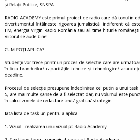
și Relații Publice, SNSPA.
RADIO ACADEMY este primul proiect de radio care dă tonul în ed
divertismentul întâlnește rigoarea jurnalistică. Indiferent că e
FM, energia Virgin Radio România sau all time hiturile românești 
Viitorul se aude bine!
CUM POȚI APLICA?
Studenții vor trece printr-un proces de selectie care are următoare
în linia brandurilor/ capacitățile tehnice și tehnologice/ acuratețe
deadline.
Procesul de selecție presupune îndeplinirea cel putin a unui task d
5, are mai multe șanse de a fi selectat dar, nu volumul este punct
în calcul zonele de redactare text/ grafica/ strategie.
Iată lista de task-uri pentru a aplica
1. Vizual - realizarea unui vizual pt Radio Academy
2. Text long form - comunicat presa pt Radio Academy