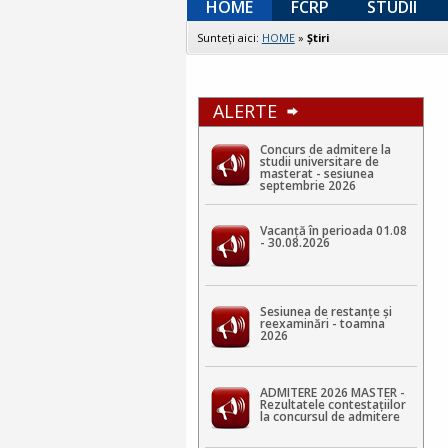
HOME
FCRP
STUDII
Sunteţi aici:
HOME
»
Ştiri
ALERTE
Concurs de admitere la
studii universitare de
masterat - sesiunea
septembrie 2026
Vacanță în perioada 01.08
- 30.08.2026
Sesiunea de restanțe și
reexaminări - toamna
2026
ADMITERE 2026 MASTER -
Rezultatele contestaţiilor
la concursul de admitere