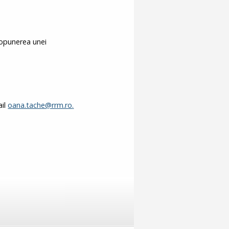
ropunerea unei
ail
oana.tache@rrm.ro
.