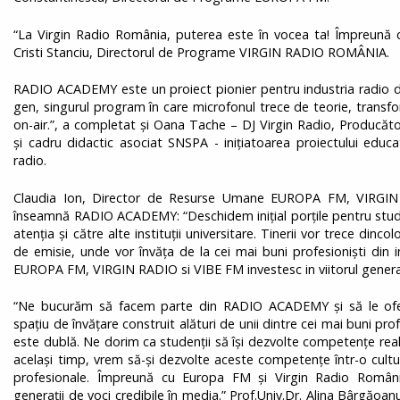
“La Virgin Radio România, puterea este în vocea ta! Împreună 
Cristi Stanciu, Directorul de Programe VIRGIN RADIO ROMÂNIA.
RADIO ACADEMY este un proiect pionier pentru industria radio de
gen, singurul program în care microfonul trece de teorie, transfo
on-air.”, a completat și Oana Tache – DJ Virgin Radio, Producăto
și cadru didactic asociat SNSPA - inițiatoarea proiectului educat
radio.
Claudia Ion, Director de Resurse Umane EUROPA FM, VIRGIN
înseamnă RADIO ACADEMY: “Deschidem inițial porțile pentru stude
atenția și către alte instituții universitare. Tinerii vor trece dinco
de emisie, unde vor învăța de la cei mai buni profesioniști din 
EUROPA FM, VIRGIN RADIO si VIBE FM investesc in viitorul generaț
“Ne bucurăm să facem parte din RADIO ACADEMY și să le oferi
spațiu de învățare construit alături de unii dintre cei mai buni pro
este dublă. Ne dorim ca studenții să își dezvolte competențe reale,
același timp, vrem să-și dezvolte aceste competențe într-o cultură a
profesionale. Împreună cu Europa FM și Virgin Radio Români
generații de voci credibile în media.” Prof.Univ.Dr. Alina Bârgăoa