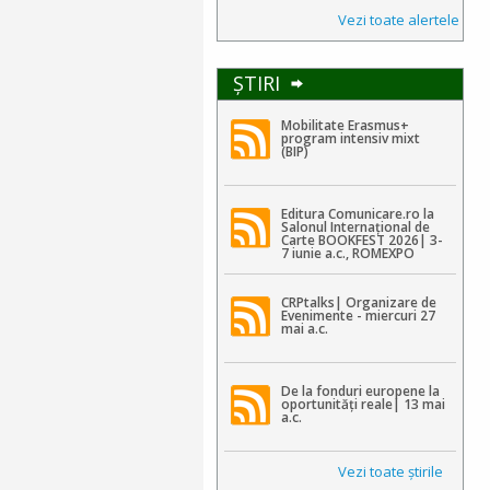
Vezi toate alertele
ŞTIRI
Mobilitate Erasmus+
program intensiv mixt
(BIP)
Editura Comunicare.ro la
Salonul Internațional de
Carte BOOKFEST 2026| 3-
7 iunie a.c., ROMEXPO
CRPtalks| Organizare de
Evenimente - miercuri 27
mai a.c.
De la fonduri europene la
oportunități reale| 13 mai
a.c.
Vezi toate ştirile