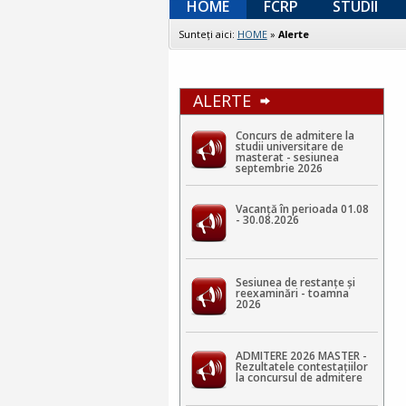
HOME
FCRP
STUDII
Sunteţi aici:
HOME
»
Alerte
ALERTE
Concurs de admitere la
studii universitare de
masterat - sesiunea
septembrie 2026
Vacanță în perioada 01.08
- 30.08.2026
Sesiunea de restanțe și
reexaminări - toamna
2026
ADMITERE 2026 MASTER -
Rezultatele contestaţiilor
la concursul de admitere