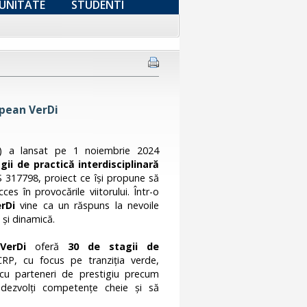
UNITATE
STUDENTI
opean VerDi
PA) a lansat pe 1 noiembrie 2024
gii de practică interdisciplinară
317798, proiect ce își propune să
ces în provocările viitorului. Într-o
rDi
vine ca un răspuns la nevoile
ă și dinamică.
l
VerDi
oferă
30 de stagii de
CRP, cu focus pe tranziția verde,
i cu parteneri de prestigiu precum
 dezvolți competențe cheie și să