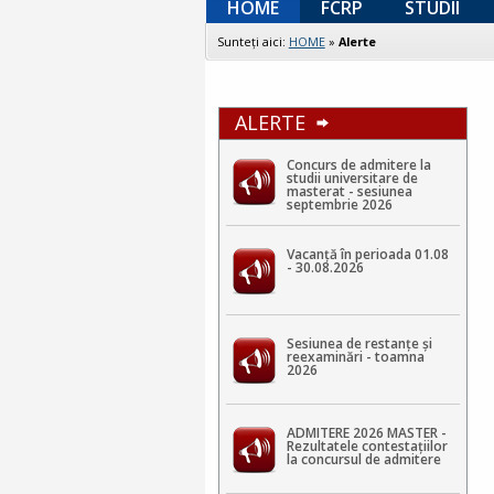
HOME
FCRP
STUDII
Sunteţi aici:
HOME
»
Alerte
ALERTE
Concurs de admitere la
studii universitare de
masterat - sesiunea
septembrie 2026
Vacanță în perioada 01.08
- 30.08.2026
Sesiunea de restanțe și
reexaminări - toamna
2026
ADMITERE 2026 MASTER -
Rezultatele contestaţiilor
la concursul de admitere