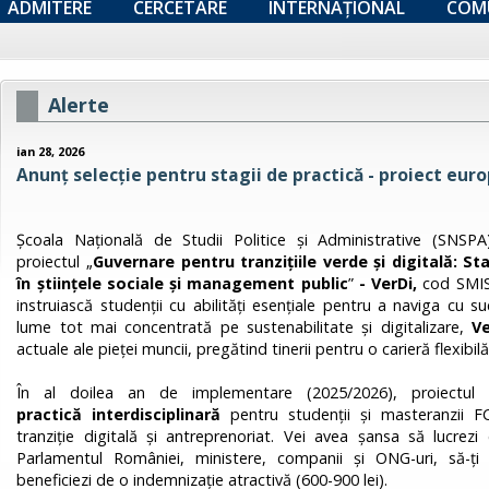
ADMITERE
CERCETARE
INTERNAȚIONAL
COM
Alerte
ian 28, 2026
Anunț selecție pentru stagii de practică - proiect eur
Școala Națională de Studii Politice și Administrative (SNS
proiectul „
Guvernare pentru tranzițiile verde și digitală: Sta
în științele sociale și management public
”
- VerDi,
cod SMIS 
instruiască studenții cu abilități esențiale pentru a naviga cu suc
lume tot mai concentrată pe sustenabilitate și digitalizare,
Ve
actuale ale pieței muncii, pregătind tinerii pentru o carieră flexibil
În al doilea an de implementare (2025/2026), proiectu
practică interdisciplinară
pentru studenții și masteranzii F
tranziție digitală și antreprenoriat. Vei avea șansa să lucrez
Parlamentul României, ministere, companii și ONG-uri, să-ți
beneficiezi de o indemnizație atractivă (600-900 lei).