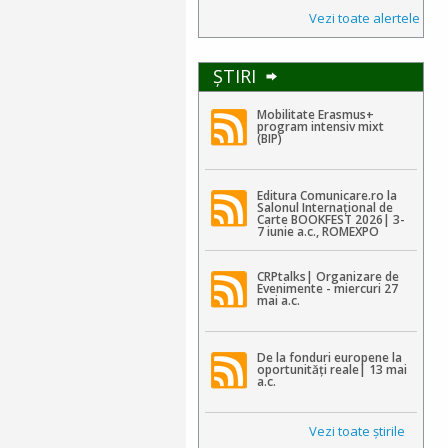
Vezi toate alertele
ŞTIRI
Mobilitate Erasmus+
program intensiv mixt
(BIP)
Editura Comunicare.ro la
Salonul Internațional de
Carte BOOKFEST 2026| 3-
7 iunie a.c., ROMEXPO
CRPtalks| Organizare de
Evenimente - miercuri 27
mai a.c.
De la fonduri europene la
oportunități reale| 13 mai
a.c.
Vezi toate ştirile