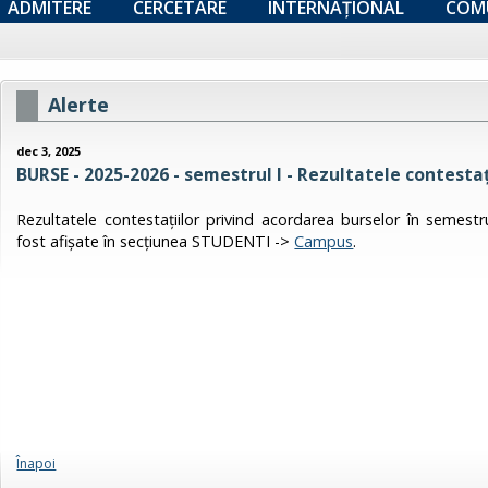
ADMITERE
CERCETARE
INTERNAȚIONAL
COM
Alerte
dec 3, 2025
BURSE - 2025-2026 - semestrul I - Rezultatele contestaț
Rezultatele contestațiilor privind acordarea burselor în semestru
fost afișate în secțiunea STUDENTI ->
Campus
.
Înapoi