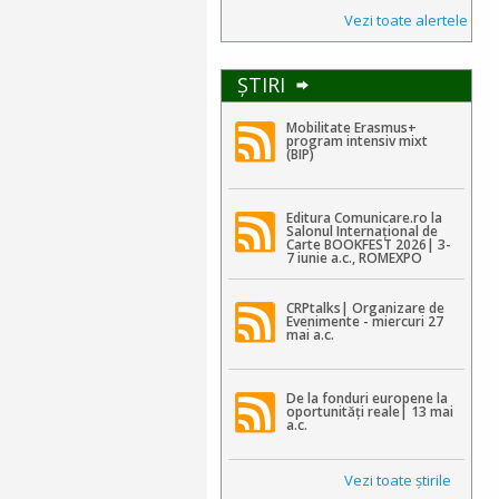
Vezi toate alertele
ŞTIRI
Mobilitate Erasmus+
program intensiv mixt
(BIP)
Editura Comunicare.ro la
Salonul Internațional de
Carte BOOKFEST 2026| 3-
7 iunie a.c., ROMEXPO
CRPtalks| Organizare de
Evenimente - miercuri 27
mai a.c.
De la fonduri europene la
oportunități reale| 13 mai
a.c.
Vezi toate ştirile