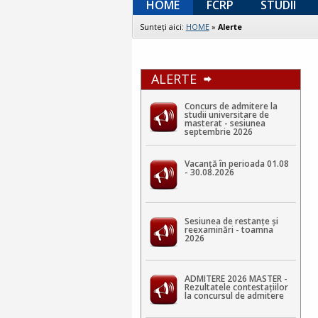
HOME
FCRP
STUDII
Sunteţi aici:
HOME
»
Alerte
ALERTE
Concurs de admitere la
studii universitare de
masterat - sesiunea
septembrie 2026
Vacanță în perioada 01.08
- 30.08.2026
Sesiunea de restanțe și
reexaminări - toamna
2026
ADMITERE 2026 MASTER -
Rezultatele contestaţiilor
la concursul de admitere