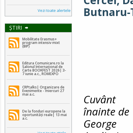
Cercel, 
Butnaru-
Vezi toate alertele
ŞTIRI
Mobilitate Erasmus+
program intensiv mixt
(BIP)
Editura Comunicare.ro la
Salonul Internațional de
Carte BOOKFEST 2026| 3-
7 iunie a.c., ROMEXPO
CRPtalks| Organizare de
Evenimente - miercuri 27
mai a.c.
Cuvânt
înainte de
De la fonduri europene la
oportunități reale| 13 mai
a.c.
George
Vezi toate ştirile