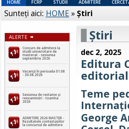
HOME
FCRP
STUDII
ADMITERE
CERCET
Sunteţi aici:
HOME
»
Ştiri
Ştiri
ALERTE
Concurs de admitere la
dec 2, 2025
studii universitare de
masterat - sesiunea
septembrie 2026
Editura 
editoria
Vacanță în perioada 01.08
- 30.08.2026
Teme ped
Sesiunea de restanțe și
reexaminări - toamna
Internaț
2026
George An
ADMITERE 2026 MASTER -
Rezultatele contestaţiilor
la concursul de admitere