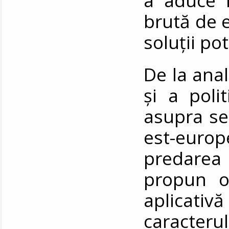
a aduce î
brută de 
soluții po
De la ana
și a polit
asupra secu
est-europ
predarea 
propun o 
aplicat
caracteru