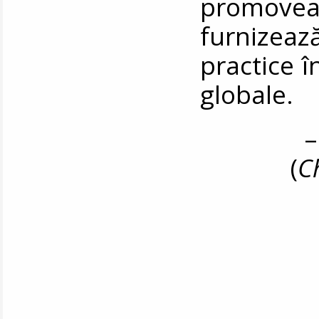
promoveaz
furnizea
practice 
globale.
–
(
C