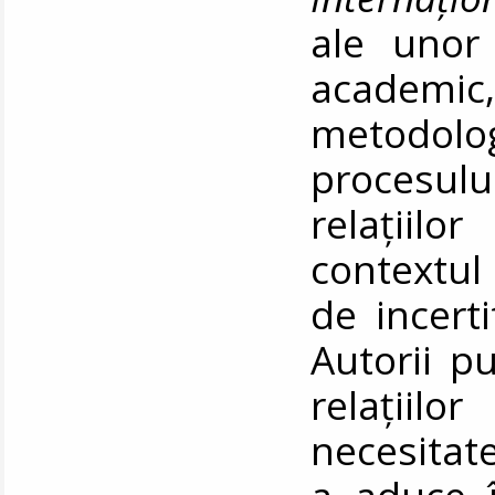
ale unor 
academic,
metodolog
procesul
relațiilo
contextul
de incerti
Autorii p
relațiilo
necesitat