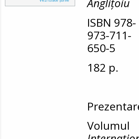
Anglițoiu
ISBN 978-
973-711-
650-5
182 p.
Prezentar
Volumu
Internați