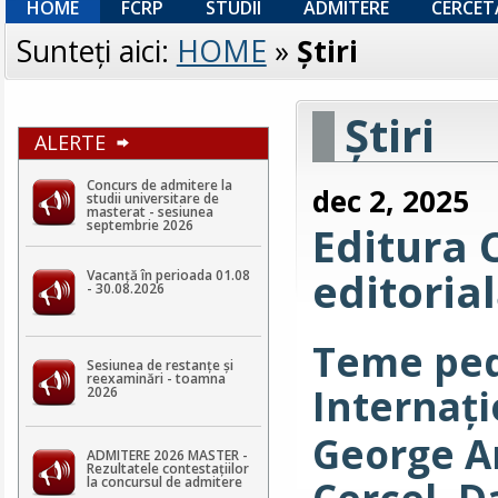
HOME
FCRP
STUDII
ADMITERE
CERCET
Sunteţi aici:
HOME
»
Ştiri
Ştiri
ALERTE
Concurs de admitere la
dec 2, 2025
studii universitare de
masterat - sesiunea
septembrie 2026
Editura 
editoria
Vacanță în perioada 01.08
- 30.08.2026
Teme ped
Sesiunea de restanțe și
reexaminări - toamna
Internaț
2026
George An
ADMITERE 2026 MASTER -
Rezultatele contestaţiilor
la concursul de admitere