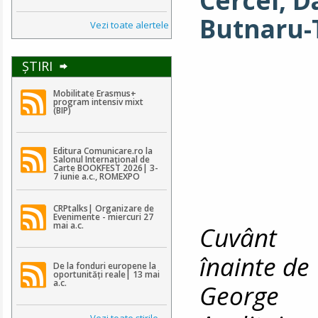
Cercel, 
Butnaru-
Vezi toate alertele
ŞTIRI
Mobilitate Erasmus+
program intensiv mixt
(BIP)
Editura Comunicare.ro la
Salonul Internațional de
Carte BOOKFEST 2026| 3-
7 iunie a.c., ROMEXPO
CRPtalks| Organizare de
Evenimente - miercuri 27
mai a.c.
Cuvânt
înainte de
De la fonduri europene la
oportunități reale| 13 mai
a.c.
George
Vezi toate ştirile