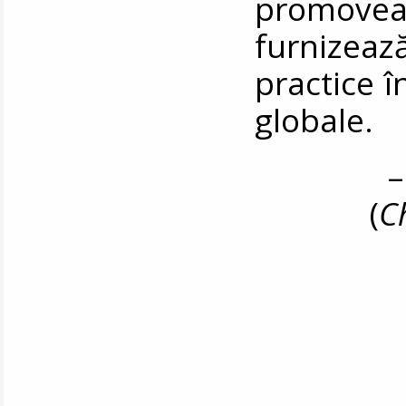
promoveaz
furnizea
practice 
globale.
–
(
C