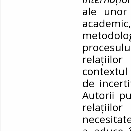
ale unor 
academic,
metodolog
procesul
relațiilo
contextul
de incerti
Autorii p
relațiilo
necesitat