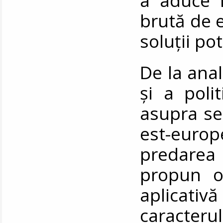
a aduce î
brută de 
soluții po
De la ana
și a polit
asupra secu
est-europ
predarea 
propun o 
aplicat
caracteru