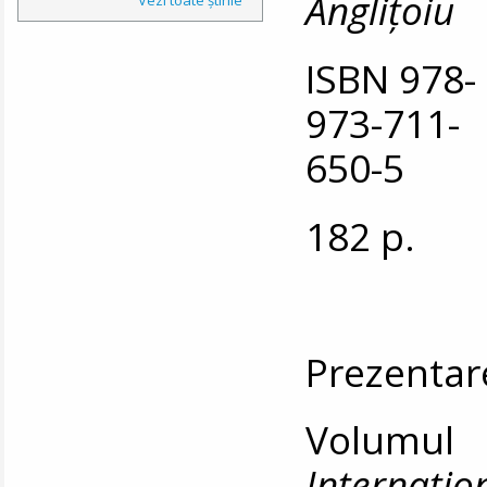
Anglițoiu
ISBN 978-
973-711-
650-5
182 p.
Prezentar
Volumu
Internați