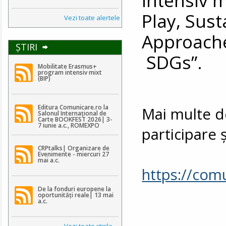
Play, Sust
Vezi toate alertele
Approache
ŞTIRI
SDGs”.
Mobilitate Erasmus+
program intensiv mixt
(BIP)
Editura Comunicare.ro la
Mai multe de
Salonul Internațional de
Carte BOOKFEST 2026| 3-
7 iunie a.c., ROMEXPO
participare ș
CRPtalks| Organizare de
Evenimente - miercuri 27
mai a.c.
https://com
De la fonduri europene la
oportunități reale| 13 mai
a.c.
Vezi toate ştirile