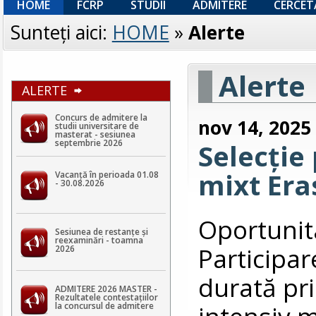
HOME
FCRP
STUDII
ADMITERE
CERCET
Sunteţi aici:
HOME
»
Alerte
Alerte
ALERTE
Concurs de admitere la
nov 14, 2025
studii universitare de
masterat - sesiunea
septembrie 2026
Selecție
mixt Era
Vacanță în perioada 01.08
- 30.08.2026
Oportunit
Sesiunea de restanțe și
reexaminări - toamna
Participar
2026
durată pr
ADMITERE 2026 MASTER -
Rezultatele contestaţiilor
intensiv m
la concursul de admitere