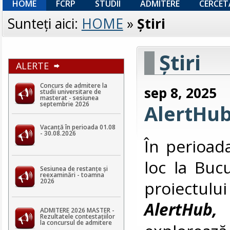
HOME
FCRP
STUDII
ADMITERE
CERCET
Sunteţi aici:
HOME
»
Ştiri
Ştiri
ALERTE
Concurs de admitere la
sep 8, 2025
studii universitare de
masterat - sesiunea
septembrie 2026
AlertHub
Vacanță în perioada 01.08
- 30.08.2026
În perioad
loc la Bucu
Sesiunea de restanțe și
reexaminări - toamna
2026
proiectu
AlertHub,
ADMITERE 2026 MASTER -
Rezultatele contestaţiilor
la concursul de admitere