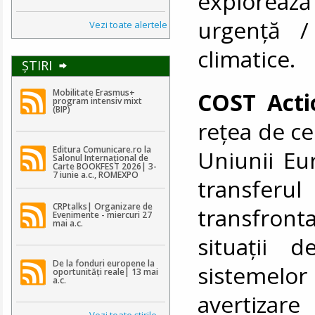
explorea
urgență /
Vezi toate alertele
climatice.
ŞTIRI
Mobilitate Erasmus+
COST Acti
program intensiv mixt
(BIP)
rețea de ce
Editura Comunicare.ro la
Uniunii Eu
Salonul Internațional de
Carte BOOKFEST 2026| 3-
7 iunie a.c., ROMEXPO
transferu
CRPtalks| Organizare de
transfront
Evenimente - miercuri 27
mai a.c.
situații 
De la fonduri europene la
sistemelo
oportunități reale| 13 mai
a.c.
avertizare
Vezi toate ştirile