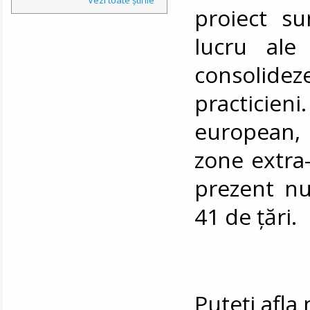
proiect su
lucru ale 
consolideze
practicien
european,
zone extra-
prezent n
41 de țări.
Puteți afl