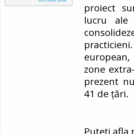
proiect su
lucru ale 
consolideze
practicien
european,
zone extra-
prezent n
41 de țări.
Puteți afl