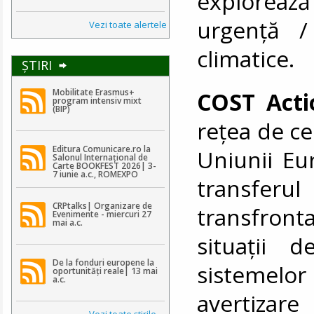
explorea
urgență /
Vezi toate alertele
climatice.
ŞTIRI
Mobilitate Erasmus+
COST Acti
program intensiv mixt
(BIP)
rețea de ce
Editura Comunicare.ro la
Uniunii Eu
Salonul Internațional de
Carte BOOKFEST 2026| 3-
7 iunie a.c., ROMEXPO
transferu
CRPtalks| Organizare de
transfront
Evenimente - miercuri 27
mai a.c.
situații 
De la fonduri europene la
sistemelo
oportunități reale| 13 mai
a.c.
avertizare
Vezi toate ştirile