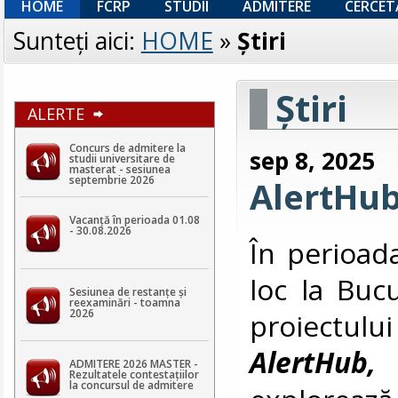
HOME
FCRP
STUDII
ADMITERE
CERCET
Sunteţi aici:
HOME
»
Ştiri
Ştiri
ALERTE
Concurs de admitere la
sep 8, 2025
studii universitare de
masterat - sesiunea
septembrie 2026
AlertHub
Vacanță în perioada 01.08
- 30.08.2026
În perioad
loc la Bucu
Sesiunea de restanțe și
reexaminări - toamna
2026
proiectu
AlertHub,
ADMITERE 2026 MASTER -
Rezultatele contestaţiilor
la concursul de admitere