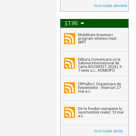
Vezi toate alertele
ŞTIRI
Mobilitate Erasmus+
program intensiv mixt
(BIP)
Editura Comunicare.ro la
Salonul Internațional de
Carte BOOKFEST 2026| 3-
7 iunie a.c., ROMEXPO
CRPtalks| Organizare de
Evenimente - miercuri 27
mai a.c.
De la fonduri europene la
oportunități reale| 13 mai
a.c.
Vezi toate ştirile