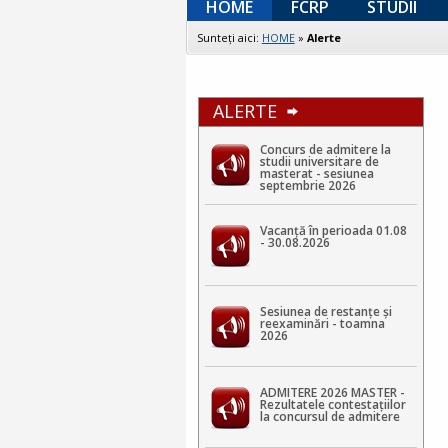
HOME
FCRP
STUDII
Sunteţi aici:
HOME
»
Alerte
ALERTE
Concurs de admitere la
studii universitare de
masterat - sesiunea
septembrie 2026
Vacanță în perioada 01.08
- 30.08.2026
Sesiunea de restanțe și
reexaminări - toamna
2026
ADMITERE 2026 MASTER -
Rezultatele contestaţiilor
la concursul de admitere