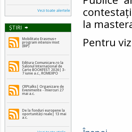
contestaţ
Vezi toate alertele
la mastera
ŞTIRI
Pentru viz
Mobilitate Erasmus+
program intensiv mixt
(BIP)
Editura Comunicare.ro la
Salonul Internațional de
Carte BOOKFEST 2026| 3-
7 iunie a.c., ROMEXPO
CRPtalks| Organizare de
Evenimente - miercuri 27
mai a.c.
De la fonduri europene la
oportunități reale| 13 mai
a.c.
Vezi toate ştirile