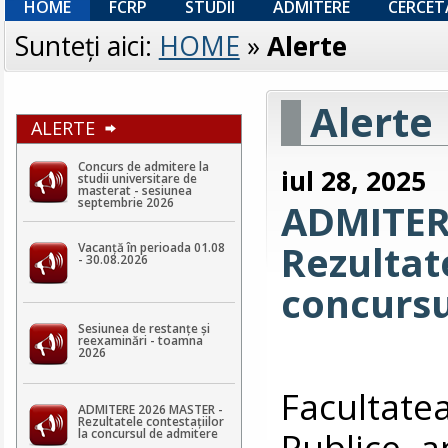
HOME
FCRP
STUDII
ADMITERE
CERCET
Sunteţi aici:
HOME
»
Alerte
Alerte
ALERTE
Concurs de admitere la
iul 28, 2025
studii universitare de
masterat - sesiunea
septembrie 2026
ADMITER
Rezultate
Vacanță în perioada 01.08
- 30.08.2026
concursu
Sesiunea de restanțe și
reexaminări - toamna
2026
Facultat
ADMITERE 2026 MASTER -
Rezultatele contestaţiilor
Publice a
la concursul de admitere