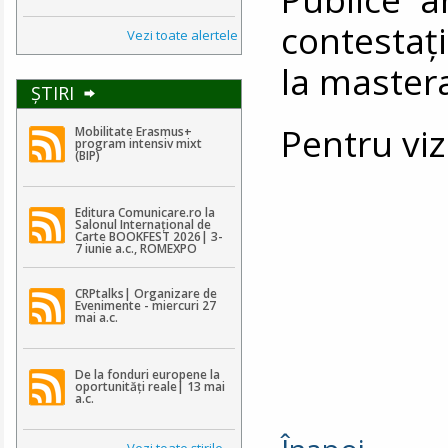
contestaţ
Vezi toate alertele
la mastera
ŞTIRI
Pentru viz
Mobilitate Erasmus+
program intensiv mixt
(BIP)
Editura Comunicare.ro la
Salonul Internațional de
Carte BOOKFEST 2026| 3-
7 iunie a.c., ROMEXPO
CRPtalks| Organizare de
Evenimente - miercuri 27
mai a.c.
De la fonduri europene la
oportunități reale| 13 mai
a.c.
Vezi toate ştirile