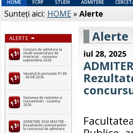
HOME
FCRP
STUDII
ADMITERE
CERCET
Sunteţi aici:
HOME
»
Alerte
Alerte
ALERTE
Concurs de admitere la
iul 28, 2025
studii universitare de
masterat - sesiunea
septembrie 2026
ADMITER
Rezultate
Vacanță în perioada 01.08
- 30.08.2026
concursu
Sesiunea de restanțe și
reexaminări - toamna
2026
Facultat
ADMITERE 2026 MASTER -
Rezultatele contestaţiilor
Publice a
la concursul de admitere