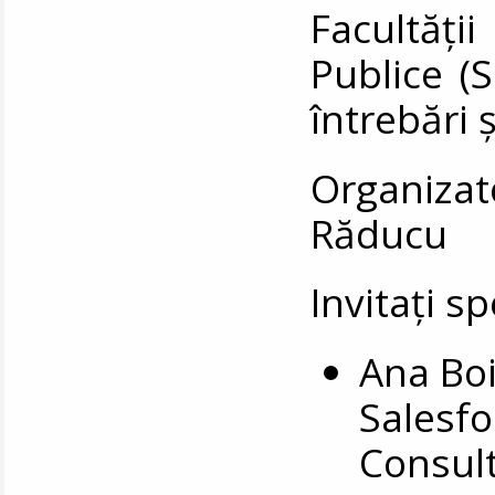
Facultăț
Publice (
întrebări ș
Organizato
Răducu
Invitați sp
Ana Boi
Salesfo
Consul