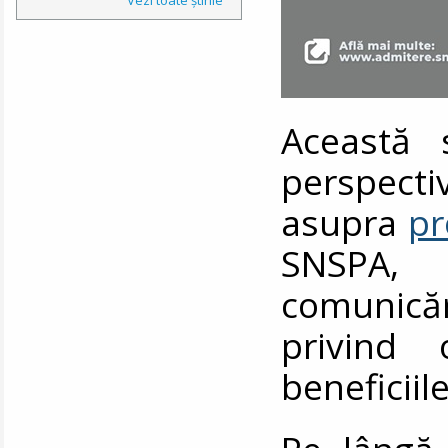
Această 
persp
asupra
pr
SNSPA, 
comunică
privind 
beneficiil