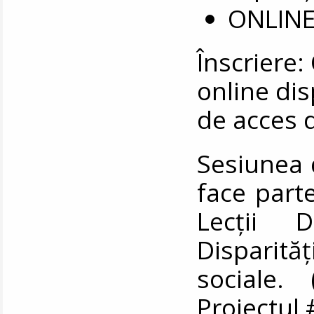
ONLINE
Înscriere
online di
de acces 
Sesiunea 
face part
Lecții D
Disparită
sociale.
Proiectul