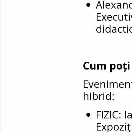
Alexan
Executi
didacti
Cum poți 
Eveniment
hibrid:
FIZIC: 
Expoziți