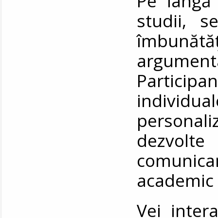
Pe lângă
studii, 
îmbunăt
argument
Participan
individu
personali
dezvolte 
comunicar
academic 
Vei inter