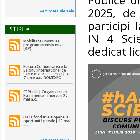
2025, de 
Vezi toate alertele
participi
ŞTIRI
IN 4 Sci
Mobilitate Erasmus+
program intensiv mixt
dedicat li
(BIP)
Editura Comunicare.ro la
Salonul Internațional de
Carte BOOKFEST 2026| 3-
7 iunie a.c., ROMEXPO
CRPtalks| Organizare de
Evenimente - miercuri 27
mai a.c.
De la fonduri europene la
oportunități reale| 13 mai
a.c.
Vezi toate ştirile