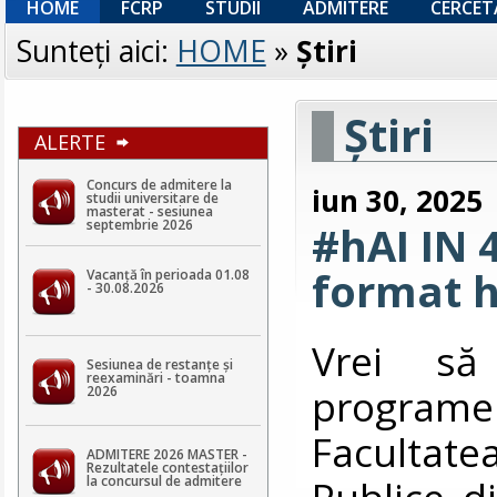
HOME
FCRP
STUDII
ADMITERE
CERCET
Sunteţi aici:
HOME
»
Ştiri
Ştiri
ALERTE
Concurs de admitere la
iun 30, 2025
studii universitare de
masterat - sesiunea
septembrie 2026
#hAI IN 
format h
Vacanță în perioada 01.08
- 30.08.2026
Vrei să
Sesiunea de restanțe și
reexaminări - toamna
program
2026
Facultat
ADMITERE 2026 MASTER -
Rezultatele contestaţiilor
Publice d
la concursul de admitere