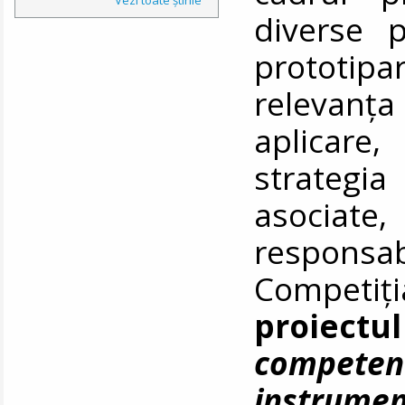
diverse 
prototipar
relevanța
aplicare,
strategia
asociat
responsabi
Competiți
proiectul
competen
instrume