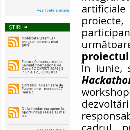
artificia
Vezi toate alertele
proiecte
ŞTIRI
participa
Mobilitate Erasmus+
următoar
program intensiv mixt
(BIP)
proiectu
Editura Comunicare.ro la
În iunie, 
Salonul Internațional de
Carte BOOKFEST 2026| 3-
7 iunie a.c., ROMEXPO
Hackatho
CRPtalks| Organizare de
workshop
Evenimente - miercuri 27
mai a.c.
dezvoltări
De la fonduri europene la
responsab
oportunități reale| 13 mai
a.c.
cadrul p
Vezi toate ştirile