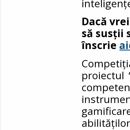
inteligențe
Dacă vrei
să susții 
înscrie
ai
Competiți
proiectul
competen
instrume
gamificar
abilitățilo