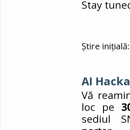
Stay tune
Știre inițial
AI Hacka
Vă reamin
loc pe
3
sediul S