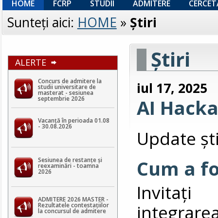
HOME
FCRP
STUDII
ADMITERE
CERCET
Sunteţi aici:
HOME
»
Ştiri
Ştiri
ALERTE
Concurs de admitere la
iul 17, 2025
studii universitare de
masterat - sesiunea
septembrie 2026
AI Hack
Vacanță în perioada 01.08
- 30.08.2026
Update ști
Sesiunea de restanțe și
Cum a fo
reexaminări - toamna
2026
Invitați
ADMITERE 2026 MASTER -
integrare
Rezultatele contestaţiilor
la concursul de admitere