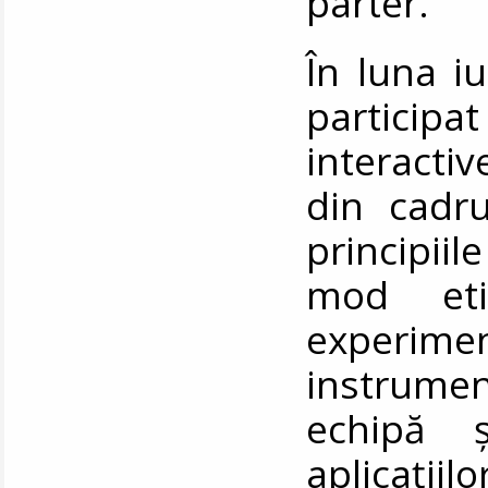
parter.
În luna i
participa
interactiv
din cadru
principiil
mod eti
experime
instrume
echipă ș
aplicații