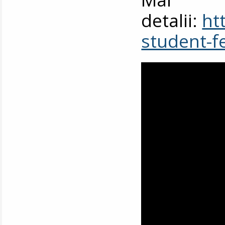
detalii:
ht
student-f