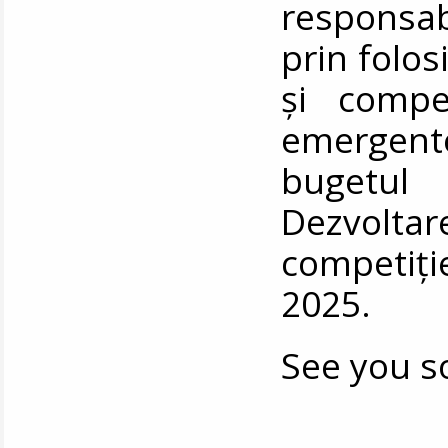
responsabil
prin folosi
și compet
emergente.
bugetul
Dezvolta
competiție
2025.
See you s