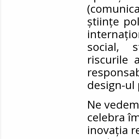
(comunic
științe po
internaț
social, 
riscurile 
responsabi
design-ul 
Ne vedem 
celebra îm
inovația 