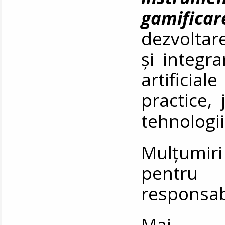
gamificar
dezvoltare
și integra
artificiale
practice, 
tehnologi
Mulțumiri
pentru 
responsabi
Ma