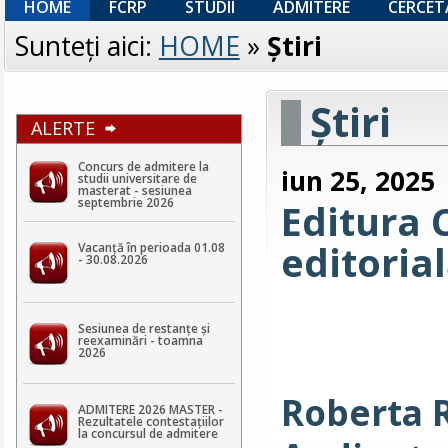
HOME
FCRP
STUDII
ADMITERE
CERCET
Sunteţi aici:
HOME
»
Ştiri
Ştiri
ALERTE
Concurs de admitere la
iun 25, 2025
studii universitare de
masterat - sesiunea
septembrie 2026
Editura 
editoria
Vacanță în perioada 01.08
- 30.08.2026
Sesiunea de restanțe și
reexaminări - toamna
2026
Roberta
ADMITERE 2026 MASTER -
Rezultatele contestaţiilor
la concursul de admitere