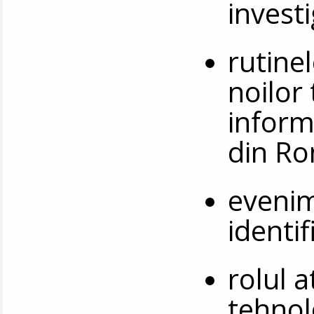
invest
rutinel
noilor
inform
din R
evenim
identi
rolul a
tehnol