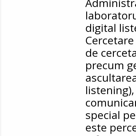
Administr
laboratoru
digital li
Cercetare 
de cercet
precum ge
ascultarea
listening),
comunicar
special p
este perce