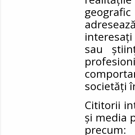
geografic
adresează
interesaț
sau știin
profesio
comporta
societăți î
Cititorii 
și media 
precum: