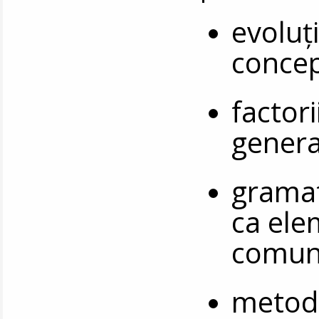
evoluț
concep
factori
genera
gramat
ca ele
comuni
metodo