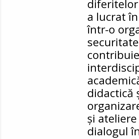
diferitelo
a lucrat 
într-o org
securitate
contribui
interdisci
academică
didactică 
organizar
și atelier
dialogul î