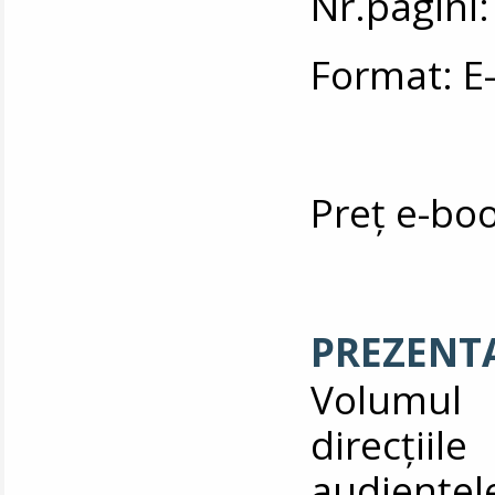
Nr.pagini:
Format: E
Preț e-bo
PREZENT
Volumul 
direcțiil
audiențele