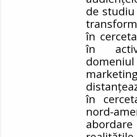
de studiu 
transformă
în cerceta
în activ
domeniul c
marketin
distanțea
în cercet
nord-amer
abordare 
realitățil