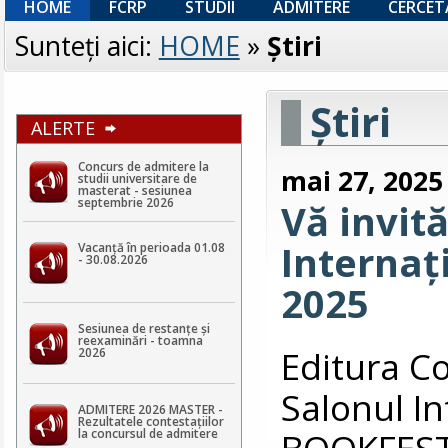
HOME
FCRP
STUDII
ADMITERE
CERCET
Sunteţi aici:
HOME
»
Ştiri
Ştiri
ALERTE
Concurs de admitere la
mai 27, 2025
studii universitare de
masterat - sesiunea
septembrie 2026
Vă invit
Internaț
Vacanță în perioada 01.08
- 30.08.2026
2025
Sesiunea de restanțe și
reexaminări - toamna
Editura Co
2026
Salonul In
ADMITERE 2026 MASTER -
Rezultatele contestaţiilor
BOOKFEST 
la concursul de admitere