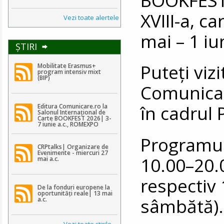
XVIII-a, c
Vezi toate alertele
mai – 1 iu
ŞTIRI
Puteţi vizi
Mobilitate Erasmus+
program intensiv mixt
(BIP)
Comunicar
în cadrul 
Editura Comunicare.ro la
Salonul Internațional de
Carte BOOKFEST 2026| 3-
7 iunie a.c., ROMEXPO
Programul 
CRPtalks| Organizare de
Evenimente - miercuri 27
10.00–20.0
mai a.c.
respectiv 
De la fonduri europene la
oportunități reale| 13 mai
sâmbătă).
a.c.
Vezi toate ştirile