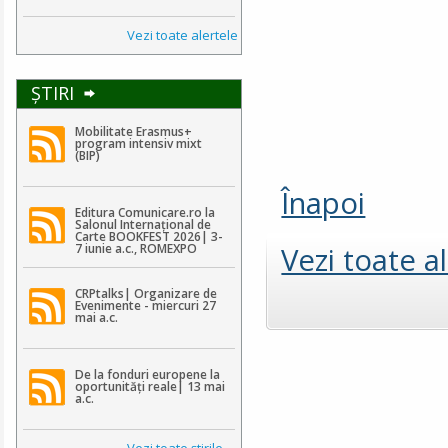
Vezi toate alertele
ŞTIRI
Mobilitate Erasmus+
program intensiv mixt
(BIP)
Înapoi
Editura Comunicare.ro la
Salonul Internațional de
Carte BOOKFEST 2026| 3-
Vezi toate a
7 iunie a.c., ROMEXPO
CRPtalks| Organizare de
Evenimente - miercuri 27
mai a.c.
De la fonduri europene la
oportunități reale| 13 mai
a.c.
Vezi toate ştirile