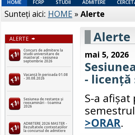
HOME
FCRP
STUDII
ADMITERE
CERCET
Sunteţi aici:
HOME
»
Alerte
Alerte
ALERTE
Concurs de admitere la
mai 5, 2026
studii universitare de
masterat - sesiunea
septembrie 2026
Sesiune
- licență
Vacanță în perioada 01.08
- 30.08.2026
S-a afişa
Sesiunea de restanțe și
reexaminări - toamna
semestrul
2026
>ORAR
.
ADMITERE 2026 MASTER -
Rezultatele contestaţiilor
la concursul de admitere