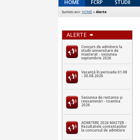
HOME
FCRP
STUDII
Sunteţi aici:
HOME
»
Alerte
ALERTE
Concurs de admitere la
studii universitare de
masterat - sesiunea
septembrie 2026
Vacanță în perioada 01.08
- 30.08.2026
Sesiunea de restanțe și
reexaminări - toamna
2026
ADMITERE 2026 MASTER -
Rezultatele contestaţiilor
la concursul de admitere