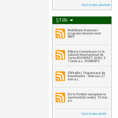
Vezi toate alertele
ŞTIRI
Mobilitate Erasmus+
program intensiv mixt
(BIP)
Editura Comunicare.ro la
Salonul Internațional de
Carte BOOKFEST 2026| 3-
7 iunie a.c., ROMEXPO
CRPtalks| Organizare de
Evenimente - miercuri 27
mai a.c.
De la fonduri europene la
oportunități reale| 13 mai
a.c.
Vezi toate ştirile