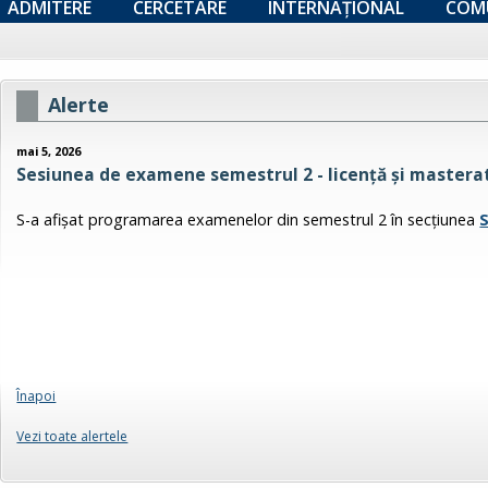
ADMITERE
CERCETARE
INTERNAȚIONAL
COM
Alerte
mai 5, 2026
Sesiunea de examene semestrul 2 - licență și masterat
S-a afişat programarea examenelor din semestrul 2 în secţiunea
Înapoi
Vezi toate alertele