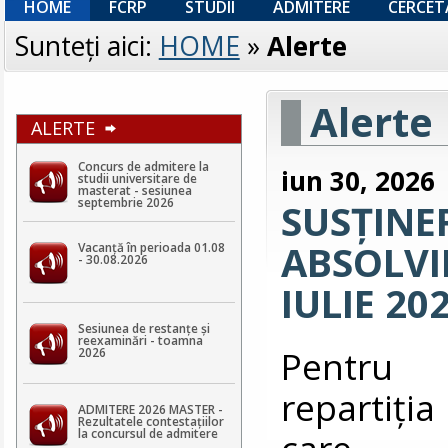
HOME
FCRP
STUDII
ADMITERE
CERCET
Sunteţi aici:
HOME
»
Alerte
Alerte
ALERTE
Concurs de admitere la
iun 30, 2026
studii universitare de
masterat - sesiunea
septembrie 2026
SUSȚINE
ABSOLVIR
Vacanță în perioada 01.08
- 30.08.2026
IULIE 20
Sesiunea de restanțe și
reexaminări - toamna
Pentru v
2026
repartiţia
ADMITERE 2026 MASTER -
Rezultatele contestaţiilor
care 
la concursul de admitere