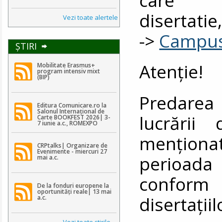
disertati
Vezi toate alertele
->
Campu
ŞTIRI
Atenţie!
Mobilitate Erasmus+
program intensiv mixt
(BIP)
Predarea 
Editura Comunicare.ro la
Salonul Internațional de
lucrării
Carte BOOKFEST 2026| 3-
7 iunie a.c., ROMEXPO
menţiona
CRPtalks| Organizare de
Evenimente - miercuri 27
perioada 1
mai a.c.
conform 
De la fonduri europene la
oportunități reale| 13 mai
disertaţiil
a.c.
Vezi toate ştirile