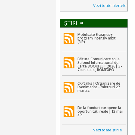
Vezi toate alertele
ŞTIRI
Mobilitate Erasmus+
program intensiv mixt
(BIP)
Editura Comunicare.ro la
Salonul Internațional de
Carte BOOKFEST 2026| 3-
7 iunie a.c., ROMEXPO
CRPtalks| Organizare de
Evenimente - miercuri 27
mai a.c.
De la fonduri europene la
oportunități reale| 13 mai
a.c.
Vezi toate ştirile