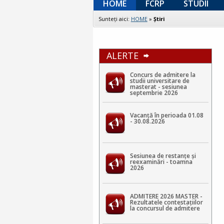
HOME
FCRP
STUDII
Sunteţi aici:
HOME
»
Ştiri
ALERTE
Concurs de admitere la
studii universitare de
masterat - sesiunea
septembrie 2026
Vacanță în perioada 01.08
- 30.08.2026
Sesiunea de restanțe și
reexaminări - toamna
2026
ADMITERE 2026 MASTER -
Rezultatele contestaţiilor
la concursul de admitere