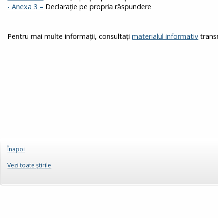
- Anexa 3 –
Declarație pe propria răspundere
Pentru mai multe informații, consultați
materialul informativ
transm
Înapoi
Vezi toate ştirile