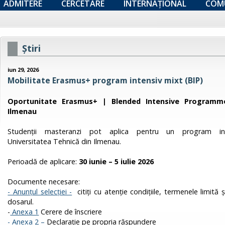
ADMITERE
CERCETARE
INTERNAȚIONAL
COM
Ştiri
iun 29, 2026
Mobilitate Erasmus+ program intensiv mixt (BIP)
Oportunitate Erasmus+ | Blended Intensive Programme
Ilmenau
Studenții masteranzi pot aplica pentru un program in
Universitatea Tehnică din Ilmenau.
Perioadă de aplicare:
30 iunie – 5 iulie 2026
Documente necesare:
- Anunțul selecției -
citiți cu atenție condițiile, termenele limit
dosarul.
-
Anexa 1
Cerere de înscriere
- Anexa 2 –
Declarație pe propria răspundere