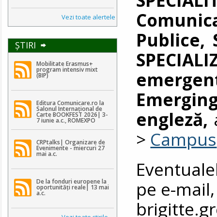
Comun
Vezi toate alertele
Publice,
ŞTIRI
SPECIALI
Mobilitate Erasmus+
program intensiv mixt
emergen
(BIP)
Emergi
Editura Comunicare.ro la
Salonul Internațional de
engleză,
a
Carte BOOKFEST 2026| 3-
7 iunie a.c., ROMEXPO
>
Campus
CRPtalks| Organizare de
Evenimente - miercuri 27
mai a.c.
Eventuale
De la fonduri europene la
pe e-mail,
oportunități reale| 13 mai
a.c.
brigitte.
Vezi toate ştirile