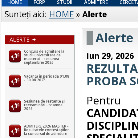
HOME
FCRP
STUDII
ADMITERE
CERCET
Sunteţi aici:
HOME
»
Alerte
Alerte
ALERTE
Concurs de admitere la
iun 29, 2026
studii universitare de
masterat - sesiunea
septembrie 2026
REZULTA
PROBA SC
Vacanță în perioada 01.08
- 30.08.2026
Pentru
Sesiunea de restanțe și
reexaminări - toamna
CANDIDA
2026
DISCIPL
ADMITERE 2026 MASTER -
Rezultatele contestaţiilor
SPECIAL
la concursul de admitere