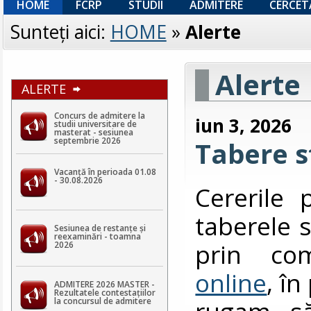
HOME
FCRP
STUDII
ADMITERE
CERCET
Sunteţi aici:
HOME
»
Alerte
Alerte
ALERTE
Concurs de admitere la
iun 3, 2026
studii universitare de
masterat - sesiunea
septembrie 2026
Tabere s
Vacanță în perioada 01.08
- 30.08.2026
Cererile 
taberele s
Sesiunea de restanțe și
reexaminări - toamna
prin co
2026
online
, î
ADMITERE 2026 MASTER -
Rezultatele contestaţiilor
rugam să
la concursul de admitere