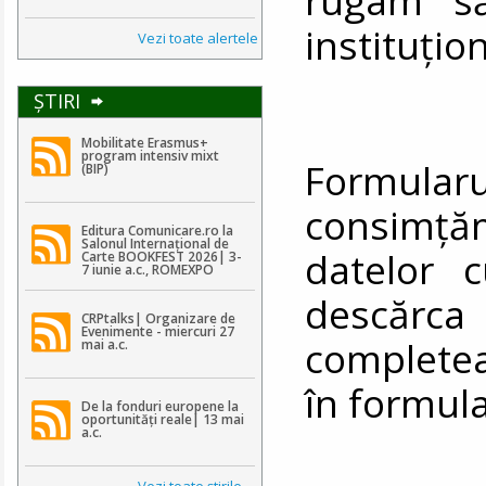
instituțio
Vezi toate alertele
ŞTIRI
Mobilitate Erasmus+
program intensiv mixt
Formularul
(BIP)
consimț
Editura Comunicare.ro la
Salonul Internațional de
datelor 
Carte BOOKFEST 2026| 3-
7 iunie a.c., ROMEXPO
descă
CRPtalks| Organizare de
Evenimente - miercuri 27
completea
mai a.c.
în formula
De la fonduri europene la
oportunități reale| 13 mai
a.c.
Vezi toate ştirile