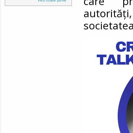
care pr
autorită
societatea 