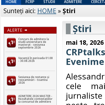
HOME
FCRP
STUDII
ADMITERE
CERCET
Sunteţi aici:
HOME
»
Ştiri
Ştiri
ALERTE
Concurs de admitere la
mai 18, 2026
studii universitare de
masterat - sesiunea
septembrie 2026
CRPtalks
Evenimen
Vacanță în perioada 01.08
- 30.08.2026
Alessandr
Sesiunea de restanțe și
reexaminări - toamna
cele mai
2026
jurnalist
ADMITERE 2026 MASTER -
Rezultatele contestaţiilor
peste tre
la concursul de admitere