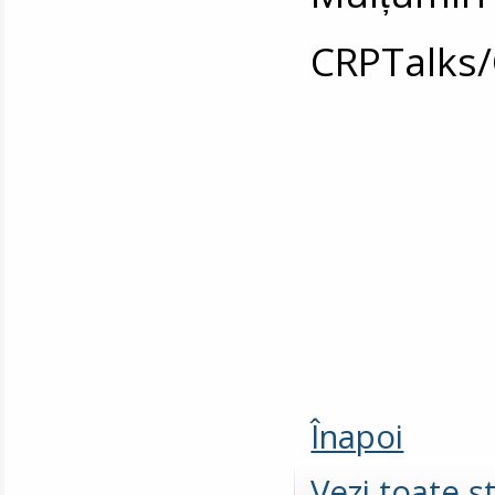
CRPTalks
Înapoi
Vezi toate şt