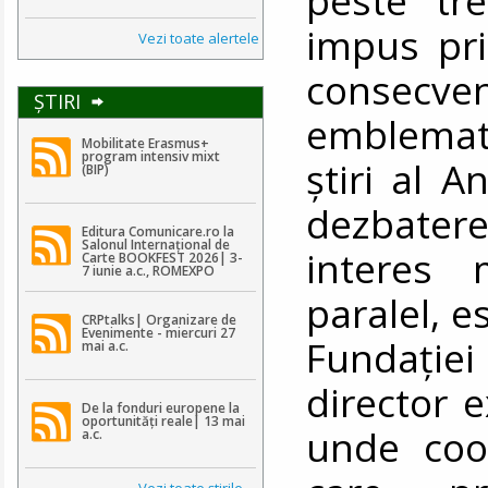
impus pri
Vezi toate alertele
consecv
ŞTIRI
emblemati
Mobilitate Erasmus+
program intensiv mixt
știri al A
(BIP)
dezbatere
Editura Comunicare.ro la
Salonul Internațional de
interes 
Carte BOOKFEST 2026| 3-
7 iunie a.c., ROMEXPO
paralel, e
CRPtalks| Organizare de
Evenimente - miercuri 27
Fundați
mai a.c.
director 
De la fonduri europene la
oportunități reale| 13 mai
unde coor
a.c.
Vezi toate ştirile