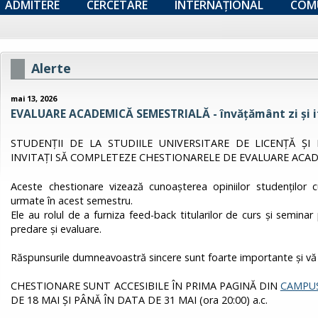
ADMITERE
CERCETARE
INTERNAȚIONAL
COM
Alerte
mai 13, 2026
EVALUARE ACADEMICĂ SEMESTRIALĂ - învățământ zi și if
STUDENȚII DE LA STUDIILE UNIVERSITARE DE LICENȚĂ ȘI 
INVITAȚI SĂ COMPLETEZE CHESTIONARELE DE EVALUARE ACAD
Aceste chestionare vizează cunoașterea opiniilor studenților cu 
urmate în acest semestru.
Ele au rolul de a furniza feed-back titularilor de curs și semina
predare și evaluare.
Răspunsurile dumneavoastră sincere sunt foarte importante și vă
CHESTIONARE SUNT ACCESIBILE ÎN PRIMA PAGINĂ DIN
CAMPUS
DE 18 MAI ȘI PÂNĂ ÎN DATA DE 31 MAI (ora 20:00) a.c.