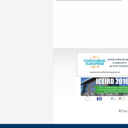
© Fac