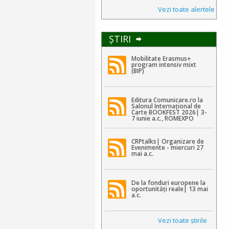
Vezi toate alertele
ŞTIRI
Mobilitate Erasmus+
program intensiv mixt
(BIP)
Editura Comunicare.ro la
Salonul Internațional de
Carte BOOKFEST 2026| 3-
7 iunie a.c., ROMEXPO
CRPtalks| Organizare de
Evenimente - miercuri 27
mai a.c.
De la fonduri europene la
oportunități reale| 13 mai
a.c.
Vezi toate ştirile