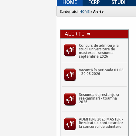
HOME
FCRP
STUDII
Sunteţi aici:
HOME
»
Alerte
ALERTE
Concurs de admitere la
studii universitare de
masterat - sesiunea
septembrie 2026
Vacanță în perioada 01.08
- 30.08.2026
Sesiunea de restanțe și
reexaminări - toamna
2026
ADMITERE 2026 MASTER -
Rezultatele contestaţiilor
la concursul de admitere