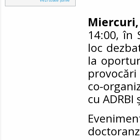
Miercuri,
14:00, în 
loc dezba
la oportun
provocări
co-organ
cu ADRBI 
Eveniment
doctoran