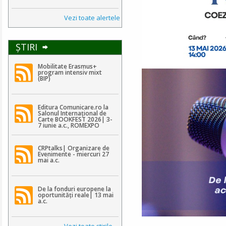
Vezi toate alertele
ŞTIRI
Mobilitate Erasmus+
program intensiv mixt
(BIP)
Editura Comunicare.ro la
Salonul Internațional de
Carte BOOKFEST 2026| 3-
7 iunie a.c., ROMEXPO
CRPtalks| Organizare de
Evenimente - miercuri 27
mai a.c.
De la fonduri europene la
oportunități reale| 13 mai
a.c.
Vezi toate ştirile