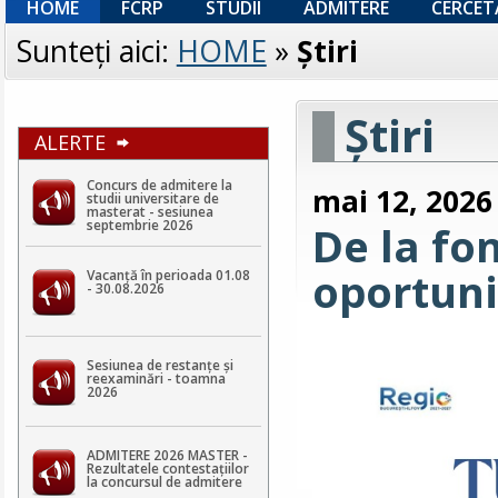
HOME
FCRP
STUDII
ADMITERE
CERCET
Sunteţi aici:
HOME
»
Ştiri
Ştiri
ALERTE
Concurs de admitere la
mai 12, 2026
studii universitare de
masterat - sesiunea
septembrie 2026
De la fo
oportuni
Vacanță în perioada 01.08
- 30.08.2026
Sesiunea de restanțe și
reexaminări - toamna
2026
ADMITERE 2026 MASTER -
Rezultatele contestaţiilor
la concursul de admitere