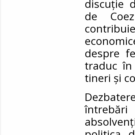
discuție 
de Coez
contribu
economice,
despre fe
traduc în
tineri și 
Dezbater
întrebări
absolven
politica 