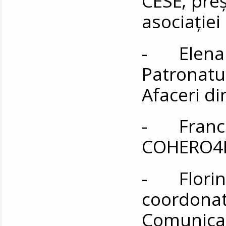
CESE; preş
asociaţiei
- Elena 
Patronatul
Afaceri d
- Frances
COHERO4E
- Florin Z
coordonat
Comunicar