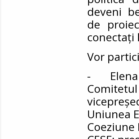
deveni ben
de proie
conectați 
Vor partic
- Elena 
Comitetul
vicepreșed
Uniunea E
Coeziune 