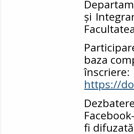
Departame
și Integr
Facultatea
Participar
baza comp
înscriere:
https://
Dezbater
Facebook-u
fi difuzată