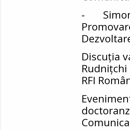
- Simona
Promovare
Dezvoltare
Discuția 
Rudnițchi 
RFI Român
Eveniment
doctoran
Comunic