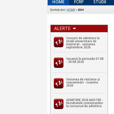
HOME
FCRP
STUDII
Sunteţi aici:
HOME
»
Ştiri
ALERTE
Concurs de admitere la
studii universitare de
masterat - sesiunea
septembrie 2026
Vacanță în perioada 01.08
- 30.08.2026
Sesiunea de restanțe și
reexaminări - toamna
2026
ADMITERE 2026 MASTER -
Rezultatele contestaţiilor
la concursul de admitere