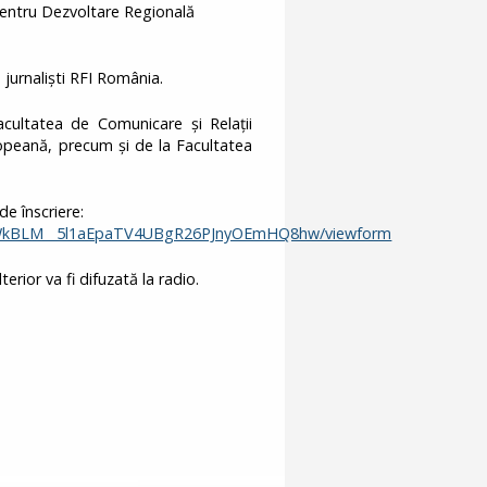
entru Dezvoltare Regională
jurnaliști RFI România.
acultatea de Comunicare și Relații
ropeană, precum și de la Facultatea
de înscriere:
TWkBLM__5l1aEpaTV4UBgR26PJnyOEmHQ8hw/viewform
rior va fi difuzată la radio.