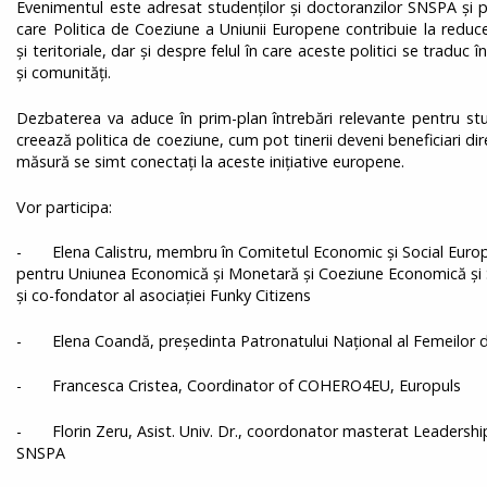
Evenimentul este adresat studenților și doctoranzilor SNSPA și 
care Politica de Coeziune a Uniunii Europene contribuie la reduc
și teritoriale, dar și despre felul în care aceste politici se traduc 
și comunități.
Dezbaterea va aduce în prim-plan întrebări relevante pentru stud
creează politica de coeziune, cum pot tinerii deveni beneficiari direc
măsură se simt conectați la aceste inițiative europene.
Vor participa:
- Elena Calistru, membru în Comitetul Economic și Social Europe
pentru Uniunea Economică și Monetară și Coeziune Economică și S
şi co-fondator al asociaţiei Funky Citizens
- Elena Coandă, președinta Patronatului Național al Femeilor 
- Francesca Cristea, Coordinator of COHERO4EU, Europuls
- Florin Zeru, Asist. Univ. Dr., coordonator masterat Leadership
SNSPA