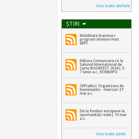
Vezi toate alertele
ŞTIRI
Mobilitate Erasmus+
program intensiv mixt
(BIP)
Editura Comunicare.ro la
Salonul Internațional de
Carte BOOKFEST 2026| 3-
7 iunie a.c., ROMEXPO
CRPtalks| Organizare de
Evenimente - miercuri 27
mai a.c.
De la fonduri europene la
oportunități reale| 13 mai
a.c.
Vezi toate ştirile