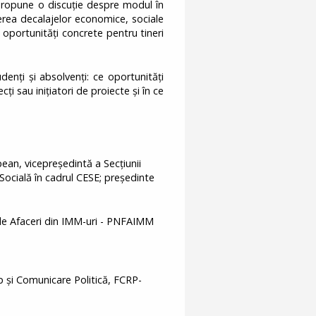
propune o discuție despre modul în
erea decalajelor economice, sociale
în oportunități concrete pentru tineri
enți și absolvenți: ce oportunități
ți sau inițiatori de proiecte și în ce
an, vicepreședintă a Secțiunii
ocială în cadrul CESE; preşedinte
de Afaceri din IMM-uri - PNFAIMM
 și Comunicare Politică, FCRP-