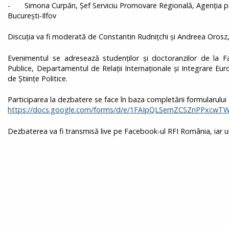
- Simona Curpăn, Șef Serviciu Promovare Regională, Agenția p
București-Ilfov
Discuția va fi moderată de Constantin Rudnițchi și Andreea Orosz, 
Evenimentul se adresează studenților și doctoranzilor de la F
Publice, Departamentul de Relații Internaționale și Integrare Eu
de Științe Politice.
Participarea la dezbatere se face în baza completării formularului 
https://docs.google.com/forms/d/e/1FAIpQLSemZCSZnPPxcw
Dezbaterea va fi transmisă live pe Facebook-ul RFI România, iar ulte